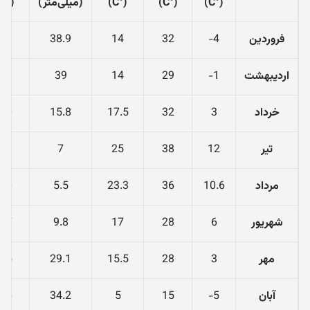
(°C)
(°C)
(°C)
(میلی‌متر)
(%)
فروردین
4-
32
14
38.9
71
اردیبهشت
1-
29
14
39
71
خرداد
3
32
17.5
15.8
70
تیر
12
38
25
7
69
مرداد
10.6
36
23.3
5.5
70
شهریور
6
28
17
9.8
77
مهر
3
28
15.5
29.1
75
آبان
5-
15
5
34.2
76