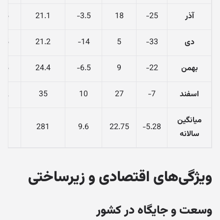
آذر
25-
18
3.5-
21.1
75
دی
33-
5
14-
21.2
75
بهمن
22-
9
6.5-
24.4
75
اسفند
7-
27
10
35
72
میانگین
73
281
9.6
22.75
5.28-
سالانه
ویژگی‌های اقتصادی و زیرساختی
وسعت و جایگاه در کشور