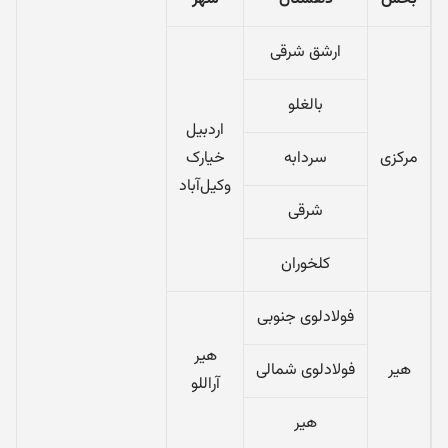
ارشق شرقی
بالغلو
اردبیل
مرکزی
سردابه
خیارک
وکیل‌آباد
شرقی
کلخوران
فولادلوی جنوبی
هیر
هیر
فولادلوی شمالی
آراللو
هیر