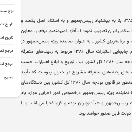
نوع سند
هیئت‌وزیران در جلسه مورخ ۱۶ /۲ /۱۳۸۶ بنا به پیشنهاد رییس‌جمهور و به استناد اصل یکصد و
تاریخ تص
بیست و هفتم قانون اساسی جمهوری اسلامی ایران تصویب نمود: ۱ ـ آقای امیرمنصور برقعی ـ معاون
تاریخ ابل
رنامه‌ریزی کشور ـ به‌ عنوان نماینده ویژه رییس‌جمهور در
مرجع تص
موارد زیر تعیین می‌شود: الف ـ انجام جابجایی اعتبارات سال ۱۳۸۶ مربوط به ردیف‌های متفرقه
موضوع بند «ج» تبصره (۲۰) قانون بودجه سال ۱۳۸۶ کل کشور. ب ـ توزیع و ابلاغ اعتبارات حسب
مرجع ابلا
مایه‌ای ردیف‌های متفرقه مشروح در جدول پیوست‌ که تأیید
مجری
شده به مهر دفتر هیأت دولت است، منظور در قانون بودجه سال ۱۳۸۶ کل کشور، بین دستگاه‌های
یماتی که توسط نماینده ویژه رییس‌جمهور درخصوص امور اجرایی موارد یاد
یس‌جمهور و هیأت‌وزیران بوده و لازم‌الاجرا می‌باشد و با