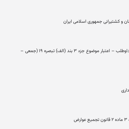
ن و کشتیرانی جمهوری اسلامی ایران
بازخریدی و بازنشستگی افراد غیرماهر داوطلب – اعتبار موضوع جزء ۳ بند (الف) تبصره ۱۹ (جمعی –
اری
ض