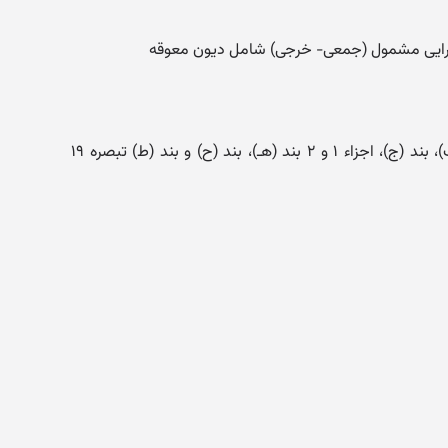
رایی مشمول (جمعی- خرجی) شامل دیون معوقه
اعتبار موضوع جزء ۱ بند (الف)، بند (ب)، بند (ج)، اجزاء ۱ و ۲ بند (هـ)، بند (ح) و بند (ط) تبصره ۱۹