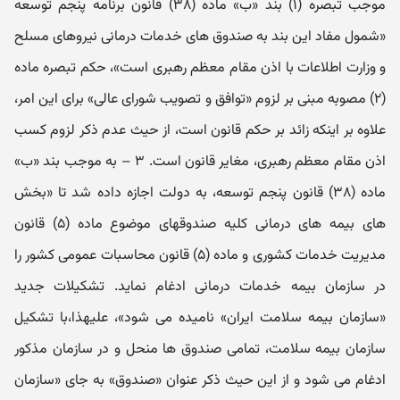
موجب تبصره (۱) بند «ب» ماده (۳۸) قانون برنامه پنجم توسعه
«شمول مفاد این بند به صندوق های خدمات درمانی نیروهای مسلح
و وزارت اطلاعات با اذن مقام معظم رهبری است»، حکم تبصره ماده
(۲) مصوبه مبنی بر لزوم «توافق و تصویب شورای عالی» برای این امر،
علاوه بر اینکه زائد بر حکم قانون است، از حیث عدم ذکر لزوم کسب
اذن مقام معظم رهبری،‌ مغایر قانون است. ۳ – به موجب بند «ب»
ماده (۳۸) قانون پنجم توسعه، به دولت اجازه داده شد تا «بخش
های بیمه های درمانی کلیه صندوقهای موضوع ماده (۵) قانون
مدیریت خدمات کشوری و ماده (۵) قانون محاسبات عمومی کشور را
در سازمان بیمه خدمات درمانی ادغام نماید. تشکیلات جدید
«سازمان بیمه سلامت ایران» نامیده می شود»، علیهذا،‌با تشکیل
سازمان بیمه سلامت، تمامی صندوق ها منحل و در سازمان مذکور
ادغام می شود و از این حیث ذکر عنوان «صندوق» به جای «سازمان