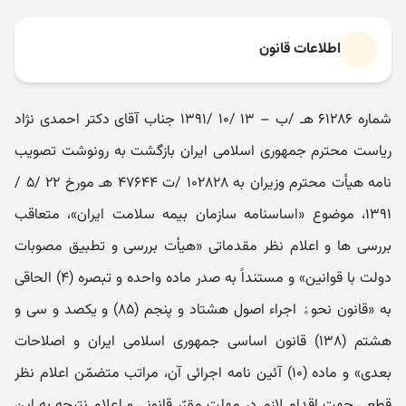
اطلاعات قانون
شماره ۶۱۲۸۶ هـ /ب – ۱۳ /۱۰ /۱۳۹۱ جناب آقای دکتر احمدی نژاد
ریاست محترم جمهوری اسلامی ایران بازگشت به رونوشت تصویب
نامه هیأت محترم وزیران به ۱۰۲۸۲۸ /ت ۴۷۶۴۴ هـ مورخ ۲۲ /۵ /
۱۳۹۱، موضوع «اساسنامه سازمان بیمه سلامت ایران»، متعاقب
بررسی ها و اعلام نظر مقدماتی «هیأت بررسی و تطبیق مصوبات
دولت با قوانین» و مستنداً به صدر ماده واحده و تبصره (۴) الحاقی
به «قانون نحوﮤ اجراء اصول هشتاد و پنجم (۸۵) و یکصد و سی و
هشتم (۱۳۸) قانون اساسی جمهوری اسلامی ایران و اصلاحات
بعدی» و ماده (۱۰) آئین نامه اجرائی آن، مراتب متضمّن اعلام نظر
قطعی جهت اقدام لازم در مهلت مقرّر قانونی و اعلام نتیجه به این