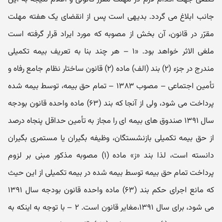
جانب ابلاغ می گردد. بدیهی است پس از انقضای یک هفته مهلت
مقرّر در قانون، آن بخش از مصوبه که مورد ایراد قرار گرفته است
ملغی الاثر خواهد بود. «۱ – هر چند بنا به تعریف بیمه تکمیلی
مندرج در جزء (۲) بند (الف) ماده (۲) قانون ساختار نظام جامع رفاه و
تأمین اجتماعی – مصوب ۱۳۸۳ – تمام حق بیمه، توسط بیمه شده
پرداخت می شود، ولی از آنجا که بند (۶۳) ماده واحده قانون بودجه
سال ۱۳۹۱ صندوق های بیمه ای را مجاز به تأمین حداقل پنجاه درصد
از حق بیمه تکمیلی بازنشستگان، وظیفه بگیران یا مستمری بگیران
دانسته است، لذا بند «ز» ماده (۱) مصوبه مذکور مبنی بر لزوم
پرداخت تمام حق بیمه توسط بیمه شده در بیمه تکمیلی از این حیث
که مانع اجرای حکم بند (۶۳) ماده واحده قانون بودجه سال ۱۳۹۱
می شود، برای سال ۱۳۹۱،‌مغایر قانون است. ۲ – با توجه به اینکه به