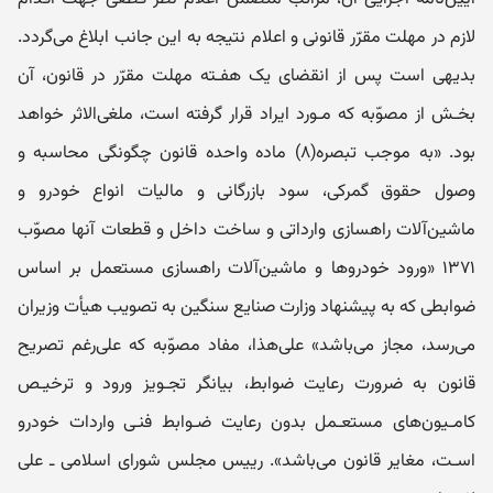
لازم در مهلت مقرّر‌ قانونی و اعلام نتیجه به این جانب ابلاغ می‌گردد.
بدیهی است پس از انقضای یک هفـته مهلت مقرّر در ‌قانون، آن
بخـش از مصوّبه که مـورد ایراد قرار گرفته است، ملغی‌الاثر خواهد
بود. «به موجب تبصره(۸) ماده واحده قانون چگونگی محاسبه و
وصول حقوق گمرکی، سود بازرگانی و مالیات انواع خودرو و
ماشین‌آلات راهسازی وارداتی و ساخت داخل و قطعات آنها مصوّب
۱۳۷۱ «ورود خودروها و ماشین‌آلات راهسازی مستعمل بر اساس
ضوابطی که به پیشنهاد وزارت صنایع سنگین به تصویب هیأت وزیران
می‌رسد، مجاز می‌باشد» علی‌هذا، مفاد مصوّبه که علی‌رغم تصریح
قانون به ضرورت رعایت ضوابط، بیانگر تجـویز ورود و ترخیـص
کامـیون‌های مستعـمل بدون رعایت ضـوابط فنـی واردات خودرو
اسـت، مغایر قانون می‌باشد». رییس مجلس شورای اسلامی ـ علی