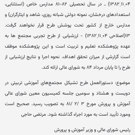
۰۴ˏ۱۱ˏ۱۳۸۲) ـ در سال تحصیلی ۸۲-۸۱ مدارس خاص (استثنایی،
استعدادهای درخشان، نمونه دولتی شبانه روزی، شاهد و ایثارگران) و
مدارس خارج از کشور تحت پوشش طرح قرار نخواهند گرفت.
۱۳(اصلاحی ۰۴ˏ۱۱ˏ۱۳۸۲) - ارزشیابی از طرح تجربی مجتمع ها به
عهده پژوهشکده تعلیم و تربیت است و این پژوهشکده موظف
است گزارشی از میزان تحقق اهداف. نحوه اجرا و نتایج ارزشیابی از
طرح را تا پایان مرداد ۸۴ به شورای عالی ارائه کند.
موضوع: دستورالعمل طرح تشیکل مجتمع‌های آموزشی تربیتی در
دویست و هشتاد و سومین جلسه کمیسیون معین شورای عالی
آموزش و پرورش مورخ ۳ /۲ /۸۱ به تصویب رسید. صحیح است
ومورد تأیید است به مورد اجراء گذاشته شود. مرتضی حاجی
رئیس شورای عالی و وزیر آموزش و پرورش