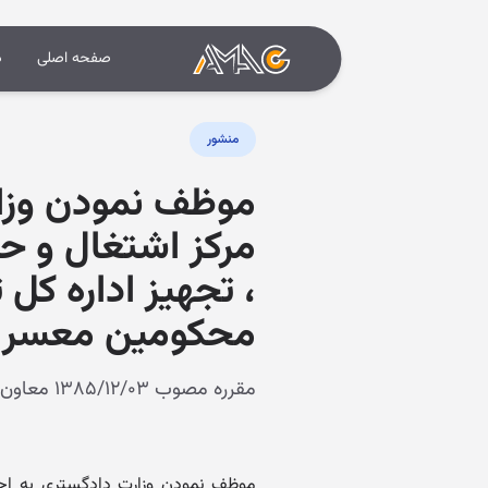
صفحه اصلی
د
منشور
موظف نمودن وزار
مرکز اشتغال و حر
، تجهیز اداره کل
محکومین معسر د
مقرره مصوب ۱۳۸۵/۱۲/۰۳ معاون اول رئیس جمهور
موظف نمودن وزارت دادگستری به اجر