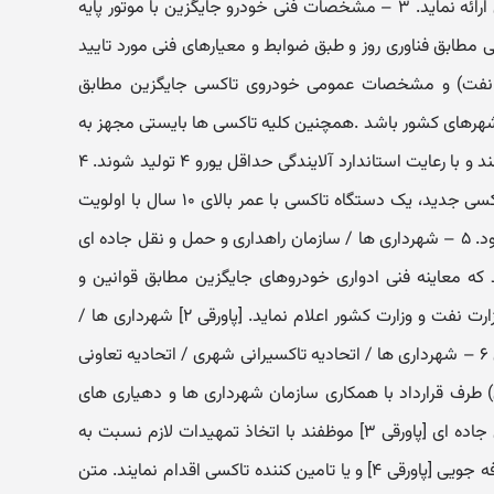
به مدت ۱۰ سال خدمات پس از فروش ارائه نماید. ۳ – مشخصات فنی خودرو جایگزین با موتور پایه
طابق فناوری روز و طبق ضوابط و معیارهای فنی مورد تایید
رت نفت) و مشخصات عمومی خودروی تاکسی جایگزین مطابق
هرهای کشور باشد .همچنین کلیه تاکسی ها بایستی مجهز به
باشند و با رعایت استاندارد آلایندگی حداقل یورو ۴ تولید شوند. ۴
– در قبال شماره گذاری هر دستگاه تاکسی جدید، یک دستگاه تاکسی با عمر بالای ۱۰ سال با اولویت
سن فرسودگی اسقاط و از رده خارج شود. ۵ – شهرداری ها / سازمان راهداری و حمل و نقل جاده ای
 نمایند که معاینه فنی ادواری خودروهای جایگزین مطابق قوانین و
مقررات انجام و گزارش مربوطه را به وزارت نفت و وزارت کشور اعلام نماید. [پاورقی ۲] شهرداری ها /
سازمان راهداری و حمل و نقل جاده ای ۶ – شهرداری ها / اتحادیه تاکسیرانی شهری / اتحادیه تعاونی
طرف قرارداد با همکاری سازمان شهرداری ها و دهیاری های
کشور / سازمان راهداری و حمل و نقل جاده ای [پاورقی ۳] موظفند با اتخاذ تمهیدات لازم نسبت به
انعقاد قرارداد با سرمایه گذار عامل صرفه جویی [پاورقی ۴] و یا تامین کننده تاکسی اقدام نمایند. متن