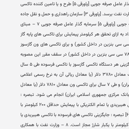
نمونه قرارداد بین متقاضی با سرمایه گذار عامل صرفه جویی [پاورقی ۵] طرح و یا تامین کننده تاکسی
برای اجرای این مصوبه، باید به تایید وزارت نفت برسد. [پاورقی ۳] سازمان راهداری و حمل و نقل جاده
ای [پاورقی ۴] سرمایه گذار عامل صرفه جویی [پاورقی ۵] سرمایه گذار عامل صرفه جویی ۷ – مبنای
د به ازای تحقق هر کیلومتر پیمایش برای تاکسی های پایه گاز
ز ۱ /۱ سنت دلار (معادل یارانه ۵۷ سی سی بنزین در داخل کشور) و برای تاکسی های ون گازسوز
معادل ۵۵ /۱ سنت دلار (معادل یارانه ۷۸ سی سی بنزین در داخل کشور) در سقف مقرر این مصوبه
خواهد بود. مبلغ پرداختی به ازای جایگزینی هر دستگاه تاکسی گازسوز با تاکسی فرسوده طی ۵ سال
برای تاکسی های پایه گاز سوز تا سقف معادل ۳۷۸۰ دلار (یا معادل ریالی آن به نرخ رسمی اعلامی
توسط بانک مرکزی جمهوری اسلامی ایران) و طی ۷ سال برای تاکسی ون معادل ۷۸۱۰ دلار (یا معادل
انک مرکزی جمهوری اسلامی ایران) انجام می شود. تبصره :
جایگزینی تاکسی های فرسوده با تاکسی هیبریدی یا تمام الکتریکی با پیمایش حداقل ۲۰۰ کیلومتر با
یکبار شارژ مجاز است[پاورقی ۶] [پاورقی ۶] تبصره : جایگزینی تاکسی های فرسوده با تاکسی هیبریدی یا
تمام الکتریکی با پیمایش حداقل ۲۰۰ کیلومتر با یکبار شارژ مجاز است. ۸ – وزارت نفت با همکاری