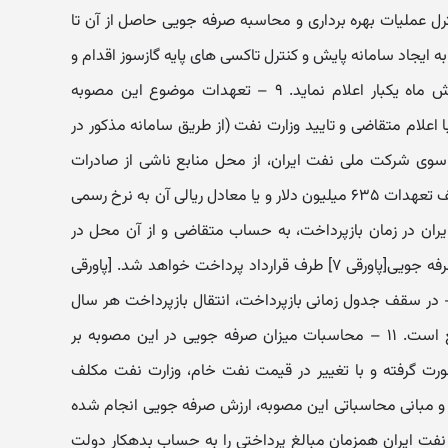
 عملیات بهره برداری و محاسبه صرفه جویی حاصل از آن تا
 ایجاد سامانه پایش و کنترل تاکسی های پایه گازسوز اقدام و
گزارش پیشرفت اجرای طرح را هر شش ماه یکبار اعلام نماید. ۹ – تعهدات موضوع این مصوبه
اعلام متقاضی و تایید وزارت نفت (از طریق سامانه مذکور در
 از سوی شرکت ملی نفت ایران، از محل منابع ناشی از صادرات
سوخت مایع صرفه جویی شده، تا سقف تعهدات ۶۳۵ میلیون دلار و یا معادل ریالی آن به نرخ رسمی
ران در زمان بازپرداخت، به حساب متقاضی و از آن محل در
وجه شرکت های سرمایه گذار عامل صرفه جویی[پاورقی ۷] طرف قرارداد پرداخت خواهد شد. [پاورقی
سرمایه گذار عامل صرفه جویی ۱۰ – در سقف جدول زمانی بازپرداخت، انتقال بازپرداخت هر سال
به سال بعد به دلایل عملیاتی، بلامانع است. ۱۱ – محاسبات میزان صرفه جویی در این مصوبه بر
خام هر بشکه ۶۰ دلار صورت گرفته و با تغییر در قیمت نفت خام، وزارت نفت مکلف
مبانی محاسباتی این مصوبه، ارزش صرفه جویی انجام شده
فت ایران همزمان مبالغ پرداختی را به حساب بدهکار دولت