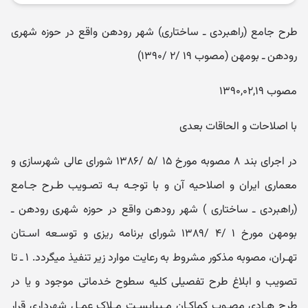
طرح جامع (راهبردی ـ ساختاری) شهر رودهن واقع در حوزه شهری
رودهن ـ بومهن (مصوب ۱۹ /۲ /۱۳۹۰)
مصوب ۱۳۹۰,۰۲,۱۹
با اصلاحات و الحاقات بعدی
در اجرای بند ۸ مصوبه مورخ ۱۵ /۵ /۱۳۸۶ شورای عالی شهرسازی و
معماری ایران و اصلاحیه آن و با توجـه بـه تصـویب طـرح جـامع
(راهبردی ـ ساختاری ) شهر رودهن واقع در حوزه شهری رودهن ـ
بومهن مورخ ۱ /۴ /۱۳۸۹ شورای برنامه ریزی و توسـعه اسـتان
تهـران، مصوبه مذکور مشروط به رعایت موارد زیر تنفیذ میگردد. ۱ ـ تا
تصویب و ابلاغ طرح تفصیلی کلیه سطوح خدماتی موجود و یا در
طرح هـادی مصـوب کماکـان مـیبایسـت مـلاک عمـل شهرداری قرار