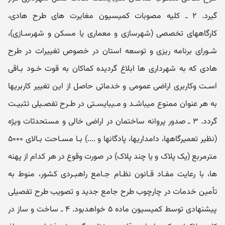
گیرد. ۲ ـ کلیه مصوبات کمیسیون مغایرت های طرح هادی،
کارگاههای تخصصی (شهرسازی و معماری یا مسکن و شهرسـازی)،
شـورای برنامه ریزی و توسعه استان در خصوص تغییرات در طرح
هادی که به شهرداری ها ابلاغ گردیده کماکان به قوت خـود بـاقی
اسـت وکاربری اراضی عمومی و خدماتی حاصل از این تغییر کاربریها
به هر عنوان ممنوع میباشـد و مـیبایسـتی در طـرح تفصـیلی تثبیـت
گردد. ۳ ـ صدور پروانه ساختمان در اراضی خالی و مستحدثات ویژه
(نظیر تعمیرگاهها، دامداریها، پادگانها و ....) بـا مسـاحت بـالای ۵۰۰۰
مترمربع (یک پلاک و یا چند پلاک) در صورت وقوع در هر کدام از پهنه
ها، با رعایت مفـاد قـانون نظـام جـامع راهبـردی کشور، منوط به
تأمین خدمات در چارچوب طرح جامع جدید و تصویب طرح تفصیلی
پیشنهادی توسط کمیسیون ماده ۵ خواهدبود. ۴ ـ ساخت و ساز در