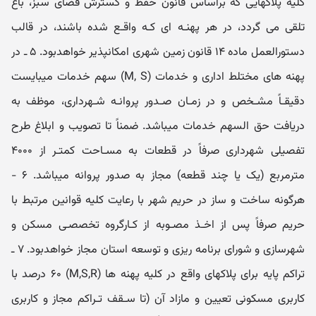
کلیه پلاکهایی که براساس قانون حفظ و گسترش فضای سبز، باغ
تلقی می گردد، در هر پهنـه ای کـه واقـع شده باشند، در قالب
دستورالعمل ماده ۱۴ قانون زمین شهری امکانپذیر خواهدبود. ۵ ـ در
پهنه های مختلط اداری و خدمات (M, S) سهم خدمات میبایست
دقیقـاً مشـخص و در زمـان صـدور پروانـه شـهرداری، موظف به
دریافت حق السهم خدمات میباشد. ضمناً تا تصویب و ابلاغ طرح
تفصیلی شهرداری صرفاً در قطعات به مسـاحت کمتـر از ۴۰۰۰
مترمربع (یک یا چند قطعه) مجاز به صدور پروانه میباشد. ۶ -
هرگونه ساخت و ساز در حریم شهر با رعایت کلیه قوانین مرتبط با
حریم صرفاً پس از اخـذ مصـوبه از کـارگروه تخصصـی مسکن و
شهرسازی و شورای برنامه ریزی و توسعه استان مجاز خواهدبود. ۷ ـ
تراکم پایه برای پلاکهای واقع در کلیه پهنه ها (M,S,R) ۶۰ درصد با
کاربری مسکونی تعیین و مازاد آن (تا سـقف تـراکم مجاز و کاربری