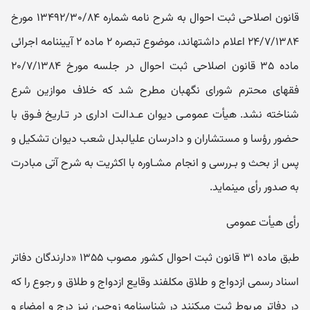
قانون اصلاحی ثبت احوال به شرح نامه شماره ۱۳۴۹۲/۳۰/۸۴ مورخ
۲۴/۷/۱۳۸۴ اعلام داشته‎اند، موضوع تبصره ۲ ماده ۲ آیین‎نامه اجرائی
ماده ۳۵ قانون اصلاحی ثبت احوال در جلسه مورخ ۲۰/۷/۱۳۸۴
فقهای محترم شورای نگهبان مطرح شد که خلاف موازین شرع
شناخته نشد. هیأت عمومـی دیوان عـدالت اداری در تـاریخ فـوق با
حضور رؤسا و مستشاران و دادرسان علی‎البدل شعب دیوان تشکیل و
پس از بحث و بـررسی و انجام مشـاوره با اکثریت به شرح آتی مبادرت
به صدور رأی می‎نماید.
رأی هیأت عمومی
طبق ماده ۳۱ قانون ثبت احوال کشور مصوب ۱۳۵۵ «دارندگان دفاتر
اسناد رسمی ازدواج و طلاق مکلفند وقایع ازدواج و طلاق و رجوع را که
در دفاتر مربوط ثبت می‎کنند در شناسنامه زوجین نیز درج و امضاء و