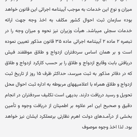
میزان و نوع این خدمات به موجب آیین‎نامه اجرائی این قانون خواهد
بود» سازمان ثبت احوال کشور مکلف به اخذ وجه جهت ارائه
خدمات سجلی می‎باشد. هیأت وزیران نیز نحوه و میزان وجه را در
تبصره ۲ ماده ۲ آیین‎نامه اجرائی ماده ۳۵ قانون مذکور تعیین نموده
است و بر همان اساس سردفتران ازدواج و طلاق موظفند فیش
دریافتی بابت وقایع ازدواج و طلاق را بر حسب کارکرد ازدواج و طلاق
که در دفاتر مذکور به ثبت می‎رسد، حداکثر ظرف ۱۵ روز از تاریخ ثبت
ازدواج و طلاق همراه با اعلامیه‎های مربوطه به اداره ثبت احوال محل
تحویل و رسید دریافت دارند. بدیهی است تکلیف سردفتران در انجام
دقیق و صحیح این امر علاوه بر اطمینان از دریافت وجوه و تأمین
بخشی از درآمـدهای دولت اهرم نظارتی برعملکرد ایشان نیز خواهد
بود. لذا اخذ وجوه موصوف