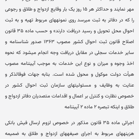
مهر نمایند و حداکثر هر ۱۵ روز یک بار وقایع ازدواج و طلاق و رجوعی
را که در دفاتر به ثبت می‎رسد روی نمونه‎های مربوط تهیه و به ثبت
احوال محل تحویل و رسید دریافت دارند» و حسب ماده ۳۵ قانون
اصلاح قانون ثبت احوال کشور مصوب ۱۳۶۳ صدور شناسنامه و
سایر خدمات سجلی در مقابل دریافت وجه انجام می‎شود که نحوه
اخذ وجوه و میزان و نوع این خدمات به موجب آیین‎نامه مصوب
هیأت دولت موکول و محول شده است. بنابه جهات فوق‎الذکر و
عنایت به وظایف و مسئولیتهای سازمان ثبت احوال کشور در
خصوص نظارت و کنترل بر اعمال و اقدامات متصدیان دفاتر ازدواج و
طلاق و اینکه تبصره ۲ ماده ۲ آیین‎نامه
اجرائی ماده ۳۵ قانون مذکور در خصوص لزوم ارسال فیش بانکی
هزینه‎های مربوط به اجرای صیغه‎های ازدواج و طلاق به ضمیمه