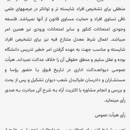
منطقی برای تشخیص افراد شایسته تر و تواناتر در عرصه‎های علمی
نافی تساوی افراد و حمایت مساوی قانون از آنها نمی‎باشد. فلسفه
وجودی امتحانات کنکور و سایر امتحانات ورودی نیز همین امر
می‎باشد. اعمال شرط معدل متنازع فیه نیز برای تشخیص افراد
شایسته و مناسب جهت به عهده گرفتن امر خطیر تدریس دانشگاه
بوده و عقل سلیم و منطق حقوقی آن را خلاف عدالت نمی‎داند. هیأت
عمومـی دیوان‎عـدالت اداری در تـاریخ فـوق بـا حضور رؤسا و
مستشـاران و دادرسان علی‎البدل شعب دیوان تشکیل و پس از بحث
و بررسی و انجام مشاوره با اکثریت آراء بـه شرح آتی مبادرت بـه صدور
رأی می‎نماید.
رأی هیأت عمومی