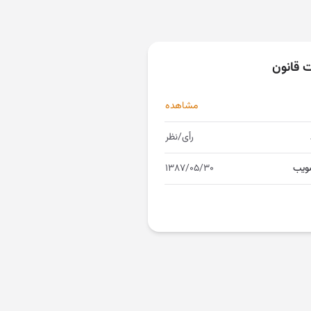
ت قانون
مشاهده
رأی/نظر
ویب
۱۳۸۷/۰۵/۳۰