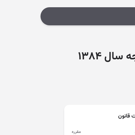
آیین نامه اجرایی بند ( ح ) تبصره ( ۲ ) قانون بودجه سال ۱۳۸۴
ت قانون
مقرره