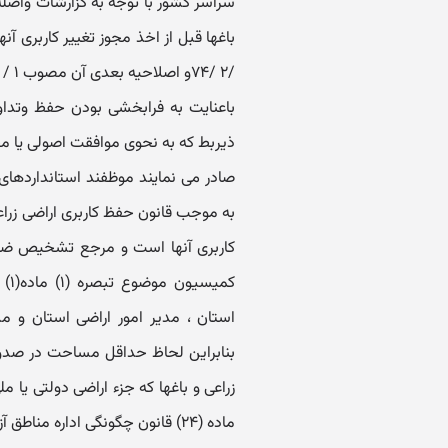
سراسر کشور با توجه به گزارشات واصله
‏باعنایت به فرابخشی بودن حفظ وتداو
‏ذیربط که به نحوی موافقت اصولی یا مجو
‏به موجب قانون حفظ کاربری اراضی زراعی
کاربری آنها است و مرجع تشخیص ضرور
کمی
استان ، مدیر امور اراضی استان و 
بنابراین لحاظ حداقل مساحت در صدور م
زراعی و باغها که جزء اراضی دولتی یا 
ماده (۲۴‏) قانون چگونگی اداره مناطق آزاد تجاری - صنعتی و آیین نامه اقدام خواهد شد.