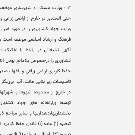
۳ - وزارت مسکن و شهرسازی موظف 
حتی المقدور در خارج از اراضی زراعی و 
فرهنگ و ارشاد اسلامی موظف است به کل
آگهی تبلیغاتی در ارتباط با تفکیک،ا
حفظ کاربری اراضی زراعی و باغها ، صد
تاسیسات زیر بنایی مانند: آب. برق،گاز
در خارج از محدوده شهرها و شهرکها
توسط وزارتخانه های جهاد کشاورزی،
بخشداریها،دهداریها و سایر مراجع ذی
تبصره (۱) ‏ماده (۱‏) قان
تبصره (۴‏) الح