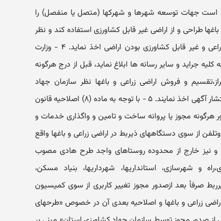
است جهات توسعه شهرها و شهرکها (متصل یا منفصل) را
باغها طراحی و از اراضی غیر قابل کشاورزی استفاده کند و نظر
وزارت جهاد کشاورزی را در مورد غیر زراعی و غیر قابل کشاورزی بودن اراضی اخذ نماید. ۴ - ‏وزارت
یه جراید و سایر رسانه ها ابلاغ نماید، قبل از درج هرگونه
فراز،تقسیم و فروش اراضی زراعی و باغها نظر سازمان جهاد
کشاورزی را ‏درخصوص بلامانع بودن انتشار آگهی اخذ نمایند. ۵ - ‏با توجه به ماده (۸‏) اصلاحیه قانون
ور هرگونه مجوز یا پروانه ساخت و تامین و واگذاری خدمات و
 وتلفن از سوی دستگاههای ذیربط در اراضی زراعی و باغها واقع
 و نیز خارج از محدوده روستاهای واجد طرح هادی مصوب
راه و شهرسازی، استانداریها، شهرداریها، بنیاد مسکن،
رربط صرفأ بعد ‏ازصدور مجوز تغییر کاربری از سوی کمیسیون
ون حفظ کاربری اراضی زراعی و باغها و اصلاحیه بعدی آن در خصوص «طرحهای
اقی به ماده (۱‏) قانون پس ‏از صدور مجوز توسط سازمان جهاد کشاورزی استان» مبنی بر