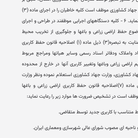
ضرورت تغییر کاربری مجاز بوده و وزارت جهاد کشاورزی موظف است کلیه خاطیان را در اجرای ماده (۳‏)
قانون مذکور به مراجع قضایی معرفی نماید. ۶ - کلیه دستگاههای اجرایی موظفند در طراحی و اجرای
وضوع حفظ اراضی زراعی و باغها و جلوگیری از تخریب محیط
زیست را در الویت قرار دهند. ۷ - با عنایت به تبصره(۳‏) ذیل ماده (۱‏) اصلاحیه قانون حفظ کاربری
ناد واملاک ودفاتر اسناد رسمی وسایر هیاتها ومراجع مربوط
 اراضی زراعی وباغها وتغییر کاربری آنها در خارج از محدوده
هاد کشاورزی، وزارت جهاد کشاورزی استعلام نموده ونظر وزارت
مذکور را اعمال نمایند. ۸ - ‏در اجرای ماده (۷)اصلاحیه قانون حفظ کاربری اراضی زراعی و باغها
ربط متناسب با کاربری جدید توسط متقاضی.
و ناحیه ای مصوب شورای عالی شهرسازی ومعماری ایران.