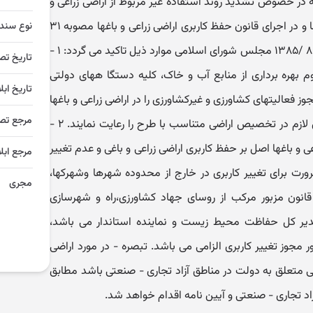
 در خصوص تشدید روند استفاده غیر مربوط از اراضی زراعی و
باغها قبل از اخذ مجوز تغییر کاربری آنها و در اجرای قانون حفظ کاربری اراضی زراعی و باغها مصوبه ۳۱
نوع سند
/۲ /۷۴‏و اصلاحیه بعدی آن مصوب ۱ / ۸ /۱۳۸۵ ‏مجلس شورای اسلامی موارد ذیل تاکید می گردد: ۱ -
تاریخ تص
م بهره برداری از منابع آب و خاک، کلیه دستگا ههای دولتی
تاریخ ابل
ز فعالیتهای کشاورزی و غیرکشاورزی را در اراضی زراعی و باغها
مرجع تص
صادر می نمایند موظفند استانداردهای لازم در تخصیص اراضی متناسب با طرح را رعایت نمایند. ۲ -
 و باغها اصل بر حفظ کاربری اراضی زراعی و باغی و عدم تغییر
مرجع ابلا
ت برای تغییر کاربری در خارج از محدوده شهرها وشهرکها،
مجری
سیون موضوع تبصره (۱) ماده(۱‏) قانون مزبور مرکب از روسای جهاد کشاورزی،راه و شهرسازی
مدیر کل حفاظت محیط زیست و نماینده استاندار می باشد،
جوز تغییر کاربری الزامی می باشد. تبصره - در مورد اراضی
ملی متعلق به دولت در مناطق آزاد تجاری - صنعتی باشد مطابق