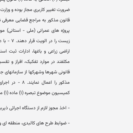
پروژه های عمرانی (ملی - استانی) م
اراضی زراعی و باغها، ادارات ثبت اس
مکلفند در موارد تفکیک، افراز و تقسیم
قانونی شهرها وشهرکها از سازمانهای ج
کمیسیون موضوع تبصره ‏(۱‏) ماده (۱‏) موظف است در تشخیص ضرورت ها موارد زیر را رعایت نماید:
‏- اخذ مجوز لازم از دستگاه اجرائی ذی
‏- ضوابط طرح های کالبدی، منطقه ای 