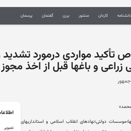
انشنامه
کاردان
منشور
برزن
گفتمان
پرسمان
تأکید مواردی درمورد تشدید ر
 زراعی و باغها قبل از اخذ مجوز ت
محمد»
اطلاعا
انها؛موسسات دولتی؛نهادهای انقلاب اسلامی و استانداریهای
تصویر