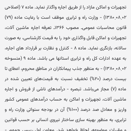
تجهیزات و اماکن مازاد را از طریق اجاره واگذار نماید. ماده ۷ (اصلاحی
۰۲ˏ۰۸ˏ۱۳۸۰) - وزارت راه و ترابری موظف است با رعایت ماده (۷۹)
قانون محاسبات عمومی‌ـ‌ مصوب ۱۳۶۶‌ـ‌ تعرفه اجاره ماشین آلات،
تجهیزات و اماکن قابل واگذاری خود را به قیمت کارشناسی، به صورت
سالانه، ‌بازنگری نماید. ماده ۸ - کنترل و نظارت بر قرارداد های اجاره،
به عهده ادارات کل راه و ترابری استانها می ‌باشد. ماده ۹ (منسوخه
۰۲ˏ۰۸ˏ۱۳۸۰) - به منظور جذب پیمانکاران در مناطق محروم، اعطای تا
بیست درصد (۲۰%) تخفیف نسبت به قیمت‌های تعیین شده در
ماده (۷) مجاز ‌می‌باشد. تبصره - درآمدهای ناشی از فروش و اجاره
ماشین آلات، تجهیزات و اماکن به حساب درآمدهای عمومی کشور
واریز و معادل صد درصد (۱۰۰%)‌ آن در بودجه سنواتی وزارت راه و
ترابری، به منظور بهینه سازی ساختار نیروی انسانی بر حسب قوانین
و مقررات موضوعه، لحاظ خواهد شد. معاون اول رییس جمهور -