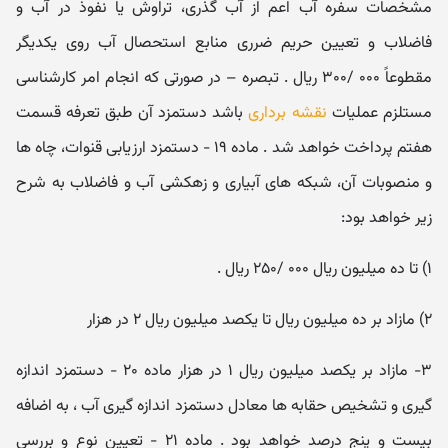
مشخصات سفره آب اعم از آب گذری، تراوش یا نفوذ در آب و
فاضلاب و تعیین حریم ضرری منابع استحصال آب روی یکدیگر
مقطوعاً ۰۰۰ /۳۰۰ ریال . تبصره – در صورتی که انجام امر کارشناسی
مستلزم عملیات
نقشه برداری
باشد دستمزد آن طبق تعرفه قسمت
هفتم پرداخت خواهد شد . ماده ۱۹ - دستمزد ارزیابی قنوات، چاه ها
و منصوبات آن، شبکه های آبیاری و زهکشی آب و فاضلاب به شرح
زیر خواهد بود:
۱) تا ده میلیون ریال ۰۰۰ /۲۵۰ ریال .
۲) مازاد بر ده میلیون ریال تا یکصد میلیون ریال ۲ در هزار
۳- مازاد بر یکصد میلیون ریال ۱ در هزار ماده ۲۰ - دستمزد اندازه
گیری و تشخیص حقابه ها معادل دستمزد اندازه گیری آب ، به اضافه
بیست و پنج درصد خواهد بود . ماده ۲۱ - تعیین نوع و بررسی