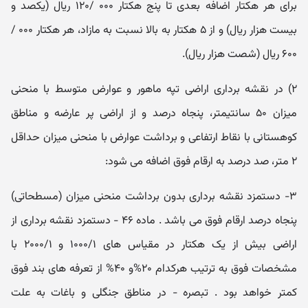
برای هر هکتار اضافه بعدی تا پنج هکتار ۰۰۰ /۱۲۰ ریال (یکصد و
بیست هزار ریال) و از ۵ هکتار به بالا نسبت به مازاد، هر هکتار ۰۰۰ /
۶۰۰ ریال (شصت هزار ریال).
۲) در نقشه برداری اراضی تپه ماهور و عوارض متوسط با منحنی
میزان ۵۰ سانتیمتر، پنجاه درصد و از اراضی پر عارضه و مناطق
کوهستانی با نقاط ارتفاعی و برداشت عوارض با منحنی میزان حداقل
۲ متر، صد درصد به ارقام فوق اضافه می شود:
۳- دستمزد نقشه برداری بدون برداشت منحنی میزان (مسطحاتی)
پنجاه درصد ارقام فوق می باشد . ماده ۴۶ - دستمزد نقشه برداری از
اراضی بیش از یک هکتار در مقیاس های ۱۰۰۰/۱ و ۲۰۰۰/۱ با
مشخصات فوق به ترتیب هرکدام ۲۰%و ۴۰% از تعرفه های بند فوق
کمتر خواهد بود . تبصره - در مناطق جنگلی و باغات به علت