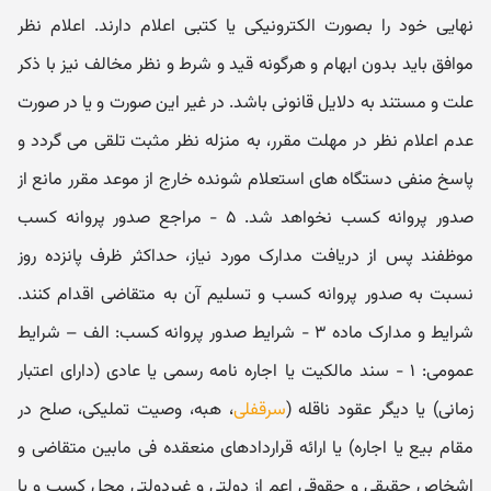
نهایی خود را بصورت الکترونیکی یا کتبی اعلام دارند. اعلام نظر
موافق باید بدون ابهام و هرگونه قید و شرط و نظر مخالف نیز با ذکر
علت و مستند به دلایل قانونی باشد. در غیر این صورت و یا در صورت
عدم اعلام نظر در مهلت مقرر، به منزله نظر مثبت تلقی می گردد و
پاسخ منفی دستگاه‏ های استعلام شونده خارج از موعد مقرر مانع از
صدور پروانه کسب نخواهد شد. ۵ - مراجع صدور پروانه کسب
موظفند پس از دریافت مدارک مورد نیاز، حداکثر ظرف پانزده روز
نسبت به صدور پروانه کسب و تسلیم آن به متقاضی اقدام کنند.
شرایط و مدارک ماده ۳ - شرایط صدور پروانه کسب: الف – شرایط
عمومی: ۱ - سند مالکیت یا اجاره نامه رسمی یا عادی (دارای اعتبار
زمانی) یا دیگر عقود ناقله (
سرقفلی
، هبه، وصیت تملیکی، صلح در
مقام بیع یا اجاره) یا ارائه قراردادهای منعقده فی مابین متقاضی و
اشخاص حقیقی و حقوقی اعم از دولتی و غیردولتی محل کسب و یا