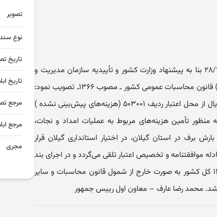
تصویر
نوع سند
تاریخ تص
هیأ‌ت و‌زیران در جلسه مورخ ۲۸/۱۱/۱۳۸۳ بنا به پیشنهاد و‌زارت کشور و تأ‌ییدیه سازمان مدیریت و
تاریخ ابل
برنامه‌ریزی کشور و به استناد ماده (۵۵) قانون محاسبات عمومی کشور ـ مصوب ۱۳۶۶ـ تصویب نمود:
مرجع تص
۱ ـ مبلغ ده میلیارد (۰۰۰/۰۰۰/۰۰۰/۱۰) ریال از محل اعتبار ردیف ۵۰۳۰۰۱ (هزینه‌های پیش‌بینی نشده )
 ۱۳۸۳ کل کشور، به منظور تأ‌مین هزینه‌های مربوط به عملیات امداد و نجات،
مرجع ابلا
رش برف در استان گیلان، در اختیار استانداری گیلان قرار
مجری
نزله مبادله موافقتنامه و تخصیص اعتبار تلقی می‌گردد و در اجرای بند
"ت" تبصره (۱) قانون بودجه سال ۱۳۸۳ کل کشور به صورت خارج از شمول قانون محاسبات و سایر
اشد. محمد رضا عارف – معاون اول رییس جمهور