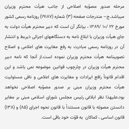
مرحله صدور مصوّبه اصلاحی از جانب هیأت محترم وزیران
میباشد.ج– مندرجات صفحه (۳) شماره (۱۹۱۸۷) روزنامه رسمی کشور
مورخ ۲۲ /۱۰ /۱۳۸۹ ، بیانگر آن است که دبیر محترم هیأت دولت به
جای هیأت وزیران با ابلاغ نامه به دستگاههای اجرائی ذیربط و انتشار
آن در روزنامه رسمی مبادرت به رفع مغایرت های اعلامی و اصلاح
تصویبنامه هیأت محترم وزیران نموده است.از آنجا که نامه دبیر
محترم هیأت وزیران در چارچوب قوانین موضوعه نمی باشد و این
اقدام قانوناً رافع ایرادات و مغایرت های اعلامی و نافی مسئولیت
هیأت محترم وزیران مبنی بر صدور مصوّبه اصلاحی نخواهد
بود،‌علیهذا نظر ابلاغی رئیس مجلس شورای اسلامی مبنی بر مغایر
دانستن مصوبّه با قانون مستنداً با قانون نحوه اجرای (۸۵) و (۱۳۸)
قانون اساسی ، کماکان به قوّت خود باقی است.