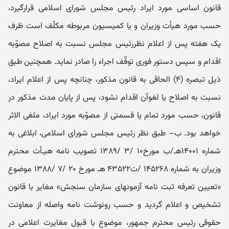
قانون اساسی مورد ایراد رئیس مجلس شورای اسلامی قرارگیرد،
حسب مورد هیأت وزیران و یا کمیسیون مربوطه مکلّف است ظرف
یک هفته پس از اعلام نظررئیس مجلس نسبت به اصلاح مصوّبه
اقدام و سپس دستور فوری توقّف اجراء را صادر نماید. همچنین طبق
ذیل تبصره (۴) الحاقی به قانون مذکور، چنانچه پس از اعلام ایراد،
نسبت به اصلاح یا لغوآن اقدام نشود، پس از پایان مدت مذکور در
قانون، حسب مورد تمام یا قسمتی از مصوّبه مورد ایراد، ملغی الاثر
خواهد بود. ب– طبق نظر رئیس مجلس شورای اسلامی، ابلاغی به
شماره ۱۴۰۰۱هـ/ب مورخ۱۰ /۳ /۱۳۸۹ تصویب نامه هیـأت محترم
وزیران به شماره ۱۴۵۲۶۸ /ت۴۳۵۲۲ هـ ‌مورخ ۲۰ /۷ /۱۳۸۸ موضوع
«تعیین تعرفه ثبت نامه آزمونهای سازمان سنجش» مغایر با قانون
تشخیص و اعلام گردید و حسب رونوشت نامه واصله از معاونت
حقوقی رئیس محترم جمهور، موضوع با قبول مغایرت اعلامی در