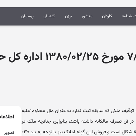
انشنامه
کاردان
منشور
برزن
گفتمان
پرسمان
نظر مشورتی ۷/۹۸۱ مورخ ۰۲/۲۵
سب صراحت ماده ۱۰۱ ق.ا.ا.م. ۱۳۵۶، توقیف ملکی که سابقه ثبت ندارد به عنوان مال محکوم ٌعلیه
اطلاعا
ر آن تصرف مالکانه داشته باشد، بنابراین چنانچه ملک در
تصرف محکوم ٌعلیه باشد، توقیف آن بلااشکال است و فروش این گونه املاک نیز با توجه به بند «۳»
تصویر