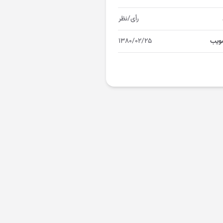
رأی/نظر
ویب
۱۳۸۰/۰۲/۲۵