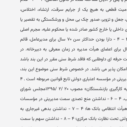
یت قطعی به هیچ یک از جرایم سرقت، ارتشاء، اختلاس،
ی، جعل و تزویر، صدور چک بی محل و ورشکستگی به تقصیر یا
ای داخلی یا خارج کشور صادر شده یا محکوم علیه، مجرم اصلی
یا شریک یا معاون جرم بوده باشد)؛ ۴ – ۴ - دارا بودن حداکثر سن ۷۰ سال برای مدیرعامل، قائم
مدیرعامل و حداکثر سن ۷۵ سال برای اعضای هیأت مدیره در زمان معرفی به دبیرخانه. در
 حرفه ای داوطلبی که فاقد شرط سنی مقرر در این بند باشد
 امکان پذیر می باشد. در خصوص شرط سنی موضوع این بند،
حداکثر سن داوطلبان تصدی سمت مدیریتی در مؤسسه اعتباری دولتی تابع قوانین مربوطه است . ۴
– ۵ - عدم شمول «قانون ممنوعیت به کارگیری بازنشستگان» مصوب ۲۰ /۲ /۱۳۹۵مجلس شورای
اسلامی و اصلاحات بعدی آن بر داوطلب. ۴ – ۶ - نداشتن منع تصدی سمت مدیریتی در مؤسسات
اعتباری ناشی از محکومیت قطعی در هیأت انتظامی بانک ها؛ ۴ – ۷ - نداشتن بدهی غیرجاری به
مؤسسات اعتباری اعم از دولتی یا غیردولتی تحت نظارت بانک مرکزی؛ ۴ – ۸ - نداشتن سهم یا سمت