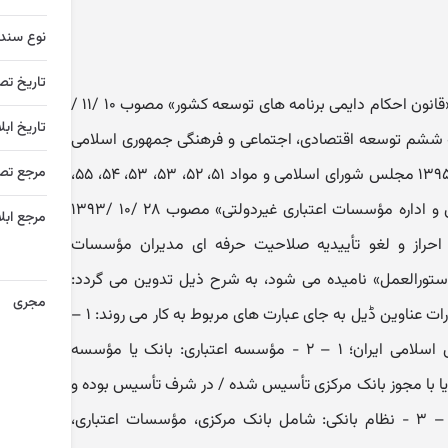
نوع سند
تاریخ تص
در اجرای بندهای «پ» و «ت» ماده ۲۱ «قانون احکام دایمی برنامه های توسعه کشور» مصوب ۱۰ /۱۱ /
تاریخ ابل
نامه پنجساله ششم توسعه اقتصادی، اجتماعی و فرهنگی جمهوری اسلامی
مرجع تص
ایران (۱۴۰۰ - ۱۳۹۶)» مصوب ۱۴ /۱۲ /۱۳۹۵ مجلس شورای اسلامی و مواد ۵۱، ۵۲، ۵۳، ۵۳، ۵۴، ۵۵،
۵۹، ۹۵ و ۹۶ «آیین نامه نحوه تأسیس و اداره مؤسسات اعتباری غیردولتی» مصوب ۲۸ /۱۰ /۱۳۹۳
مرجع ابلا
 احراز و لغو تأییدیه صلاحیت حرفه ای مدیران مؤسسات
دستورالعمل» نامیده می شود، به شرح ذیل تدوین می گردد:
مجری
فصل اول : تعاریف ماده ۱ - در این مقررات عناوین ڈیل به جای عبارت های مربوط به کار می روند: ۱ –
۱ - بانک مرکزی: بانک مرکزی جمهوری اسلامی ایران؛ ۱ – ۲ - مؤسسه اعتباری: بانک یا مؤسسه
 یا با مجوز بانک مرکزی تأسیس شده / در شرف تأسیس بوده و
تحت نظارت بانک مرکزی قرار دارد؛ ۱ – ۳ - نظام بانکی: شامل بانک مرکزی، مؤسسات اعتباری،