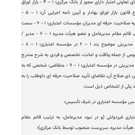
صندوق های قرض الحسنه و شرکت های تعاونی اعتبار دارای مجوز از بانک مرکزی؛ ۱ – ۴ - بازار اوراق
بهادار: مجموعه نهادهای مالی موضوع قانون بازار اوراق بهادار و آیین نامه اجرایی آن؛ ۱ – ۵ -
کمیسیون: کمیسیون احراز و لغو تأییدیه صلاحیت حرفه ای مدیران مؤسسات اعتباری؛ ۱ - ۶ - سمت
مدیریتی: شامل سمت های مدیرعامل، قائم مقام مدیرعامل و عضو هیأت مدیره ۱ – ۷ - مدیر /
مدیران: دارنده /دارندگان سمت های مدیریتی موضوع بند ۱ – ۶ در مؤسسه اعتباری؛ ۱ – ۸ -
ومی از جمله وثاقت و امانت، تخصصی و فردی به شرح مندرج
در این مقررات برای تصدی سمت های مدیریتی در مؤسسه اعتباری؛ ۱ – ۹ - متقاضی: شخصی که به
ن ذی صلاح آن، تقاضای تأیید صلاحیت حرفه ای داوطلب را به
د یکی از اشخاص ذیل است:
ه اعتباری غیردولتی (و در نبود مدیرعامل، به ترتیب قائم مقام
و هیأت مدیره، سرپرست منصوب توسط بانک مرکزی)؛