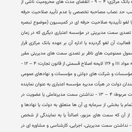
در سایر مؤسسات اعتباری مگر با اجازه بانک مرکزی؛ ۴ – ۹ - انقضای مدت های محرومیت ناشی از
ع مواد ۸ یا ۱۳، عدم کسب حد نصاب مصاحبه تخصصی یا عدم تأیید صلاحیت حرفه
کمیسیون (موضوع ماده ۴۰) و یا لغو تأییدیه صلاحیت حرفه ای در کمیسیون (موضوع تبصره
 نداشتن سابقه تصدی سمت مدیریتی در مؤسسه اعتباری دیگری که در زمان
الیت آن لغو گردیده یا اداره آن بر عهده بانک مرکزی قرار
رار نگرفتن در شمول ممنوعیت های ناظر بر تصدی سمت های مدیریتی مقرر
در قوانین و مقررات جاری کشور از جمله مواد ۱۱۱ و ۱۲۶ لایحه اصلاح قسمتی از قانون تجارت؛ ۴ – ۱۲ -
ا، مؤسسات و شرکت های دولتی و مؤسسات و نهادهای عمومی
ان دولت در هیأت مدیره مؤسسه اعتباری به عنوان نماینده
سهام دولت و با رعایت قوانین و مقررات مربوط؛ ۴ – ۱۳ - نداشتن سمت مدیرعاملی یا عضویت در
م یا بخشی از سرمایه ی آن ها متعلق به دولت یا نهادها و
 آن که سمت های مزبور، اصالتاً یا به نمایندگی از شخص
قوقی سهامدار شرکت باشد؛ ۴ – ۱۴ - نداشتن سمت مدیریتی، اجرایی، کارشناسی و مشاوره ای در