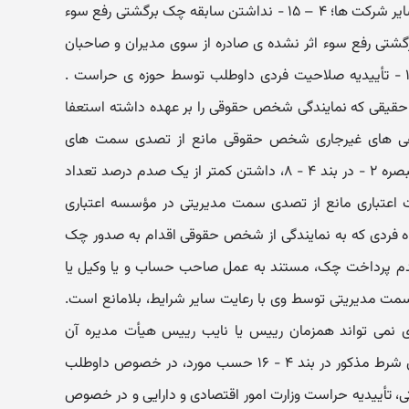
شرکت های تابعه مؤسسه اعتباری و سایر شرکت ها؛ ۴ – ۱۵ - نداشتن سابقه چک برگشتی رفع سوء
شتی رفع سوء اثر نشده ی صادره از سوی مدیران و صاحبان
امضای مجاز اشخاص حقوقی؛ ۴ – ۱۶ - تأییدیه صلاحیت فردی داوطلب توسط حوزه ی حراست .
 - ۷، هرگاه شخص حقیقی که نمایندگی شخص حقوقی را بر عهده داشته استعفا
دهی های غیرجاری شخص حقوقی مانع از تصدی سمت های
مدیریتی در مؤسسه اعتباری نیست. تبصره ۲ - در بند ۴ - ۸، داشتن کمتر از یک صدم درصد تعداد
اعتباری مانع از تصدی سمت مدیریتی در مؤسسه اعتباری
صره ۳ - در بند ۴ - ۱۵، هرگاه فردی که به نمایندگی از شخص حقوقی اقدام به صدور چک
عدم پرداخت چک، مستند به عمل صاحب حساب و یا وکیل یا
مت مدیریتی توسط وی با رعایت سایر شرایط، بلامانع است.
تباری نمی تواند همزمان رییس یا نایب رییس هیأت مدیره آن
مؤسسه اعتباری باشد. تبصره ۵ - برای شرط مذکور در بند ۴ - ۱۶ حسب مورد، در خصوص داوطلب
، تأییدیه حراست وزارت امور اقتصادی و دارایی و در خصوص