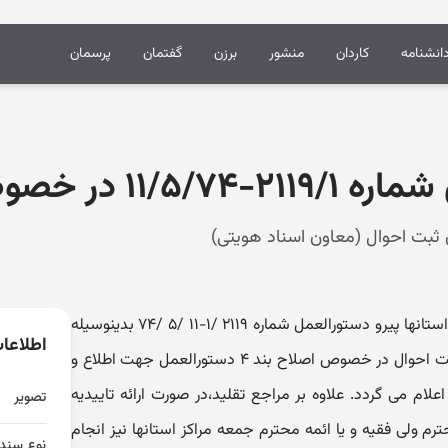
انشنامه
کاردان
منشور
برزن
گفتمان
پرسمان
 خصوص اصلاح بند ۴
۲۹ /۴ /۱۳۹۰ ۵۳۷۸۳ /۱۲ /۲ اداره کل استانها پیرو دستورالعمل شماره ۲۱۱۹ /۱-۱۱ /۵ /۷۴ بدینوسیله
اطلاعا
مصوبه مورخ ۸ /۳ /۹۰ شورای عالی ثبت احوال در خصوص اصلاح بند ۴ دستورالعمل جهت اطلاع و
لام می گردد. علاوه بر مراجع تقلید،‌در صورت ارائه تاییدیه
تصویر
م ولی فقیه و یا ائمه محترم جمعه مراکز استانها نیز انجام
نوع سند