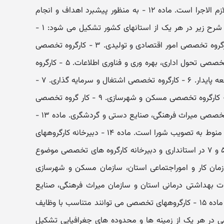
دستگاههای اجرایی و ستادی استان لازم الاجرا است. ماده ۱۲ - به منظور پیشبرد اهداف و انجام
وظایف شورا، کارگروههای تخصصی به شرح زیر در هر یک از استانهای کشور تشکیل می شود: ۱ -
کارگروه تخصصی امور زیربنایی. ۲ - کارگروه تخصصی امور اقتصادی و تولیدی. ۳ - کارگروه تخصصی
امور اجتماعی و فرهنگی. ۴ - کارگروه تخصصی تحول اداری، بهره وری و فناوری اطلاعات. ۵ - کارگروه
تخصصی آمایش، محیط زیست و توسعه پایدار. ۶ - کارگروه تخصصی اشتغال و سرمایه گذاری. ۷ -
کارگروه تخصصی بانوان و خانواده. ۸ - کارگروه تخصصی مسکن و شهرسازی. ۹ - کار گروه تخصصی
سلامت و امنیت غذایی. ۱۰ ـ کارگروه تخصصی میراث فرهنگی، صنایع دستی و گردشگری. ماده ۱۳ -
اجرای تصمیمات کارگروههای تخصصی منوط به تصویب شورا است. ماده ۱۴ - دبیرخانه کارگروههای
تخصصی موضوع بندهای ۱، ۲، ۳، ۴، ۵ و ۷ در استانداری و دبیرخانه کارگروه های تخصصی موضوع
 به ترتیب در سازمان کار و اموراجتماعی استان، سازمان مسکن و شهرسازی
ت بهداشتی درمانی استان و سازمان میراث فرهنگی، صنایع
دستی و گردشگری استان خواهد بود. ماده ۱۵ - کارگروههای تخصصی می توانند متناسب با وظایف
ی در هر یک از زمینه ها و محدوده های جغرافیایی تشکیل