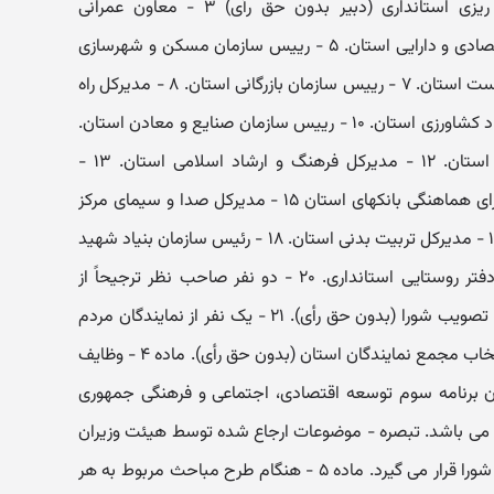
استاندار (رییس) ۲ - معاون برنامه ریزی استانداری (دبیر بدون حق رأی) ۳ - معاون عمرانی
استانداری. ۴ - رییس سازمان امور اقتصادی و دارایی استان. ۵ - رییس سازمان مسکن و شهرسازی
استان . ۶ - مدیرکل حفاظت محیط زیست استان. ۷ - رییس سازمان بازرگانی استان. ۸ - مدیرکل راه
و ترابری استان. ۹ - رییس سازمان جهاد کشاورزی استان. ۱۰ - رییس سازمان صنایع و معادن استان.
۱۱ - رییس سازمان آموزش و پرورش استان. ۱۲ - مدیرکل فرهنگ و ارشاد اسلامی استان. ۱۳ -
مدیرکل تعاون استان. ۱۴ - رییس شورای هماهنگی بانکهای استان ۱۵ - مدیرکل صدا و سیمای مرکز
استان. ۱۶ - مدیرکل اطلاعات استان. ۱۷ - مدیرکل تربیت بدنی استان. ۱۸ - رئیس سازمان بنیاد شهید
و امورایثارگران استان. ۱۹ - مدیر کل دفتر روستایی استانداری. ۲۰ - دو نفر صاحب نظر ترجیحاً از
اساتید دانشگاه به پیشنهاد استاندار و تصویب شورا (بدون حق رأی). ۲۱ - یک نفر از نمایندگان مردم
استان در مجلس شورای اسلامی به انتخاب مجمع نمایندگان استان (بدون حق رأی). ماده ۴ - وظایف
ه (۷۱) تنفیذی قانون برنامه سوم توسعه اقتصادی، اجتماعی و فرهنگی جمهوری
ران موضوع ماده (۸۳) قانون می باشد. تبصره - موضوعات ارجاع شده توسط هیئت وزیران
و شوراهای عالی نیز در دستور جلسات شورا قرار می گیرد. ماده ۵ - هنگام طرح مباحث مربوط به هر