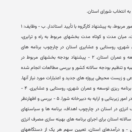
۳- سه نفر صاحب نظر دانشگاهی در امور مربوط، به پیشنهاد کارگروه با تأیید استاندار. ب - وظایف: ۱
، میان مدت و کوتاه مدت بخشهای مربوط به راه و ترابری،
I)، انرژی، عمران شهری، روستایی و عشایری استان در چارچوب برنامه های
توسعه کشور و طرحهای آمایش، توسعه و عمران استان. ۲ - پیشنهاد بودجه بخشهای مربوط در
ه و تنظیم بودجه سالانه کشور و بررسی مطالعات انجام شده
و زیست محیطی پروژه های جدید و اعتبارات مورد نیاز آنها.
۳ - ایجاد هماهنگی و وحدت رویه در برنامه ریزی توسعه و عمران شهری، روستایی و عشایری. ۴ -
شناسایی و تدوین اولویتهای پژوهشی در امور زیربنایی و ارایه به دبیرخانه شورا. ۵ - بررسی و اظهارنظر
 انرژی در استان در چارچوب اهداف، برنامه ها و سیاستهای
یشنهاد بودجه سالانه استان برای اجرای برنامه های بهینه سازی مصرف انرژی
ی - و درآمدهای استان، تعیین سهم هر یک از دستگاههای