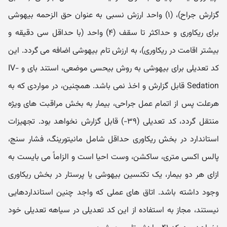
گزارش جراح)، (۱) واحد ارزش نسبی به عنوان حق الزحمه بیهوشی
برای ریکاوری و حداکثر تا سقف (۴) واحد (با حداقل سی دقیقه و
بیشتر اقامت در ریکاوری)، به ارزش تام بیهوشی اضافه می گردد. این
کد تعدیلی برای بیهوشی به روش بیحسی موضعی، استند بای و IV-
Sedation قابل گزارش و اخذ نمی باشد. همچنین، در مواردی که به
هرعلت پس از اتمام عمل جراحی، بیمار به بخش مراقبت های ویژه
منتقل گردد، کد تعدیلی (۳۹-) قابل گزارش نخواهد بود. تجهیزات
استاندارد در بخش ریکاوری حداقل شامل مانیتورینگ، فشار سنج،
پالس اکسی متری، ساکشن، وست احیا است و الزاماً می بایست به
ازای هر دو بیمار، یک تکنسین بیهوشی یا پرستار در بخش ریکاوری
وجود داشته باشد. اتاق های عملی که واجد چنین استانداردهایی
نیستند، مجاز به استفاده از این کد تعدیلی در سیاهه تعدیلی خود