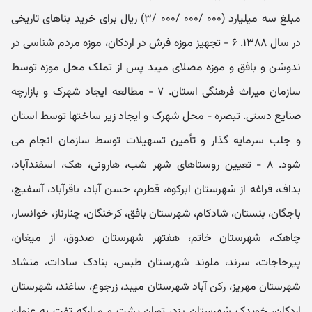
مبلغ سه میلیارد (۰۰۰ /۰۰۰ /۰۰۰ /۳) ریال برای خرید بناهای تاریخی
در سال ۱۳۸۸. ۶ - تجهیز موزه فرش در اردکان، موزه مردم شناسی در
ندوشن و بافق و موزه مصلای میبد پس از تملک محل موزه توسط
سازمان میراث فرهنگی استان. ۷ - مطالعه ایجاد شهرک و بازارچه
صنایع دستی. تبصره - محل شهرک و ایجاد زیر ساختها توسط استان
و جلب سرمایه گذار و تأمین تسهیلات توسط سازمان انجام می
شود. ۸ - تعیین روستاهای شهر شب، هارونی، هک، اسفندآباد،
بداف، فراغه از شهرستان ابرکوه، قطرم، حسن آباد، باقرآباد، آسفیچ،
باجگان، بنستان، شادکام، شهرستان بافق، کرخنگان، چنارناز، خوانسار،
چاهک، شهرستان خاتم، هفتهر شهرستان صدوق، از میغان،
پیرحاجات، سرند، ملوند شهرستان طبس، بنادک سادات، منشاد
شهرستان مهریز، رکن آباد شهرستان میبد، زرجوع، ساغند، شهرستان
اردکان، خویدک شهرستان یزد، توران پشت و مبارکه تفت به عنوان