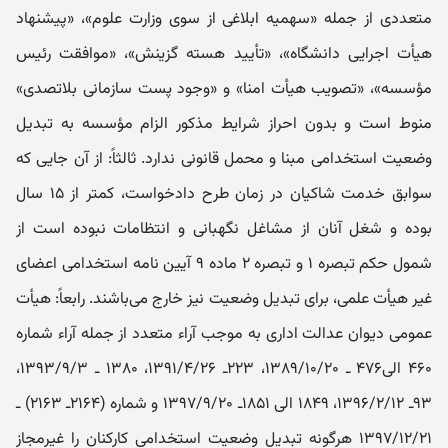
متعددی از جمله «سهمیه ابلاغی از سوی وزارت علوم»، «پیشنهاد
هیأت اجرایی دانشگاه»، «تأیید هسته گزینش»، «موافقت رئیس
مؤسسه»، «تصویب هیأت امنا» و «وجود پست سازمانی بلاتصدی»
منوط است و بدون احراز شرایط مذکور الزام مؤسسه به تبدیل
وضعیت استخدامی مبنا و محمل قانونی ندارد. ثالثاً: از آن جایی که
سوابق خدمت شاکیان در زمان طرح دادخواست، کمتر از ۱۵ سال
بوده و شغل آنان از مشاغل نگهبانی و انتظامات نبوده است از
شمول حکم تبصره ۱ و تبصره ۲ ماده ۹ آیین‌ نامه استخدامی اعضای
غیر هیأت علمی، برای تبدیل وضعیت نیز خارج می‌باشند. رابعاً: هیأت
عمومی دیوان عدالت اداری به موجب آراء متعدد از جمله آراء شماره
۴۶۰ الی۴۷۶ ـ ۱۳۸۹/۱۰/۲۰، ۲۲۳ـ ۱۳۹۱/۴/۲۶، ۱۳۸۰ ـ ۱۳۹۳/۹/۳،
۹۳ـ ۱۳۹۶/۲/۱۲، ۱۸۴۹ الی ۱۸۵۱ـ ۱۳۹۷/۹/۲۰ و شماره (۲۱۶۴ـ ۲۱۶۳) ـ
۱۳۹۷/۱۲/۲۱ هرگونه تبدیل وضعیت استخدامی کارکنان را غیرمجاز