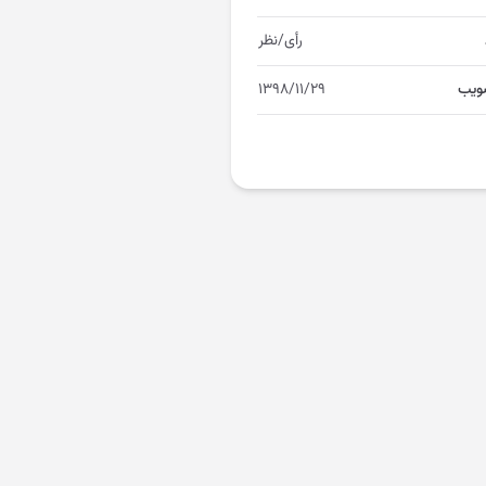
رأی/نظر
ویب
۱۳۹۸/۱۱/۲۹