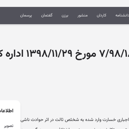
انشنامه
کاردان
منشور
برزن
گفتمان
پرسمان
نظر مشورتی ۹۸/۱۸۶۴
اطلاعا
در ماده ۳۹ قانون بیمه اجباری خسارت وارد شده به شخثص ثالث در اثر حوادث ناشی
تصویر