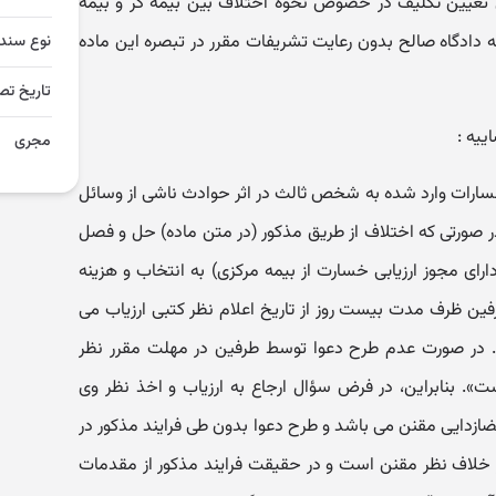
لیه مصوب ۱۳۹۵ متضمن تعیین تکلیف در خصوص نحوه اختلاف بین بیمه گر و بیمه
ه دادگاه صالح بدون رعایت تشریفات مقرر در تبصره این ماده
نوع سند
تاریخ تص
ییه :
مجری
یمه اجباری خسارات وارد شده به شخص ثالث در اثر حوادث ناشی از وسائل
کرده است «در صورتی که اختلاف از طریق مذکور (در متن ماده) حل و فصل
ای مجوز ارزیابی خسارت از بیمه مرکزی) به انتخاب و هزینه
فین ظرف مدت بیست روز از تاریخ اعلام نظر کتبی ارزیاب می
ند. در صورت عدم طرح دعوا توسط طرفین در مهلت مقرر نظر
ت». بنابراین، در فرض سؤال ارجاع به ارزیاب و اخذ نظر وی
زدایی مقنن می باشد و طرح دعوا بدون طی فرایند مذکور در
 آن بر خلاف نظر مقنن است و در حقیقت فرایند مذکور از مقدمات