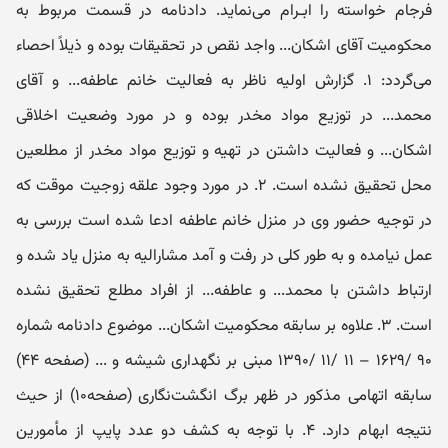
فرجام خواسته را ابـرام می‌نماید. دادنامه در قسمت مربوط به
محکومیت آقای اشکان... واجد نقص در تحقیقات بوده و ذیلاً احصاء
می‌گردد: ۱. گزارش اولیه ناظر به فعالیت خانم عاطفه... و آقای
محمد... در توزیع مواد مخدر بوده و در مورد وضعیت اخلاقی
اشکان... و فعالیت داشتن در تهیه و توزیع مواد مخدر از مطلعین
محل تحقیق نشده ‌‌است. ۲. در مورد وجود علقه زوجیت موقت که
در توجیه حضور وی در منزل خانم عاطفه ادعا شده است بررسی به
عمل نیامده و به طور کلی در رفت و آمد مشارالیه به منزل یاد شده و
ارتباط داشتن با محمد... و عاطفه... از افراد مطلع تحقیق نشده
است. ۳. علاوه بر سابقه محکومیت اشکان... موضوع دادنامه شماره
۹۰ /۱۶۲۹ – ۱۱ /۱۱ /۱۳۹۰ مبنی ‌بر نگهداری شیشه و ... (صفحه ۴۴)
سابقه اتهامی مذکور در ظهر برگ انگشت‌نگاری (صفحه۱۰) از حیث
نتیجه ابهام دارد. ۴. با توجه به کشف دو عدد پایپ از مأمورین