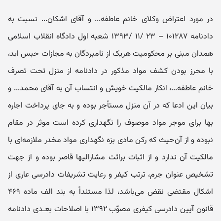
در مورد اعتراض وکلای خانم عاطفه... و آقای اشکان... نسبت به
دادنامه ۱۰۱۲۸۷ – ۲۳ /۱۱ /۱۳۹۳ شعبه اول دادگاه ‌انقلاب ‌اسلامی
همدان مبنی بر محکومیت‌ هریک از نامبردگان به مجازات حبس ‌ابد،
با محرز بودن کشف مواد مذکور در دادنامه از منزل تحت تصرف
خانم عاطفه...، انکار مالکیت ‌خویش و انتساب آن به آقای محمد... و
بیان این ‌ادعا که در آن منزل مستأجر بوده و به ‌جای پرداخت اجاره
بها برای موجر مواد موصوف را نگهداری کرده ‌است موثر در مقام
نبوده و از آن‌حیث که رکن مادی بزه نگهداری مواد مخدر ملازمه‌ای با
مالکیت آن ندارد و از اثبات برائت مشارالیها قاصر بوده و از جهت
تشخیص عنوان جرم، ترتب کیفر و رعایت تشریفات‌ دادرسی عاری از
اشکال مقتضی نقض می‌باشد، لذا مستنداً به بند الف ماده ۴۶۹
قانون آیین ‌دادرسی کیفری مصوّب ۱۳۹۲ با اصلاحات ‌بعـدی دادنامه