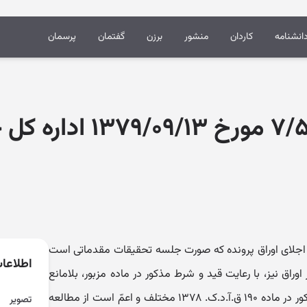
انشنامه
کاردان
منشور
برزن
گفتمان
پرسمان
نظر مشورتی ۷/۵۹۰۹ مورخ ۱۳
اده ۷۳ ق.آ.د.ک. ۱۳۷۸ به فرد اجلای اوراق پرونده که صورت جلسه تحقیقات مقدماتی است
اطلاعا
وراق نیز، با رعایت قید و شرط مذکور در ماده مزبور، بلامانع
است. ثانیاً ـ طرق تحصیل اطلاعات مذکور در ماده ۱۹۰ ق.آ.د.ک. ۱۳۷۸ مختلف و اعمّ است از مطالعه
تصویر