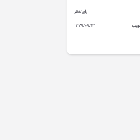
رأی/نظر
ویب
۱۳۷۹/۰۹/۱۳