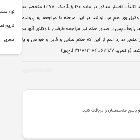
پرونده، تهیه یادداشت و اخذ رونوشت. ثالثاً ـ اختیار مذکور در ماده ۱۹۰ ق.آ.د.ک. ۱۳۷۸ منحصر به
نوع سند
کیل وی هم می توانند در این مرحله با مراجعه به پرونده
تاریخ تص
. رابعاً ـ پس از صدور حکم نیز مراجعه طرفین یا وکلای آنها به
 منعی ندارد اعم از این که حکم غیابی و قابل واخواهی و یا
مجری
ـ ۲۹/۸/۱۳۸۴ ا.ح.ق)
و پاسخ متخصصان را دریافت کنید.