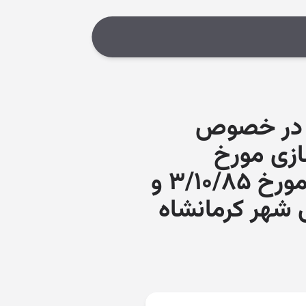
داری در خصوص
وسازی مورخ
۱۲/۹/۸۵ در جلسه ۲۵ و ابطال بند۲ مصوبه ۳۲۳ مورخ ۳/۱۰/۸۵ و