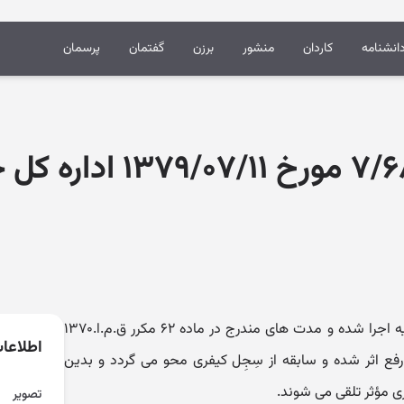
انشنامه
کاردان
منشور
برزن
گفتمان
پرسمان
نظر مشورتی ۷/۶۸۵۹ مورخ ۱۱
چنانچه مفاد حکم در مورد محکومٌ علیه اجرا شده و مدت های مندرج در ماده ۶۲ مکرر ق.م.ا.۱۳۷۰
اطلاعا
فع اثر شده و سابقه از سِجِل کیفری محو می گردد و بدین
ی مؤثر تلقی می شوند.
تصویر