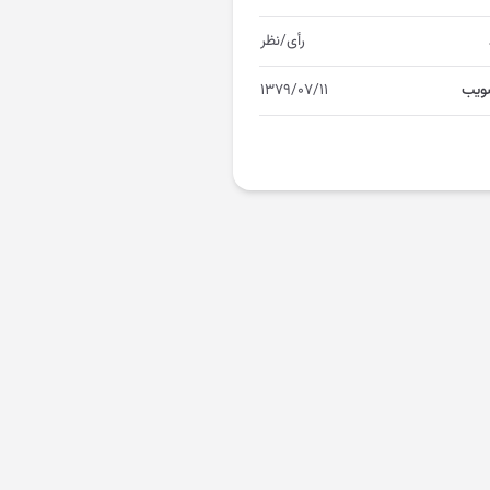
رأی/نظر
ویب
۱۳۷۹/۰۷/۱۱