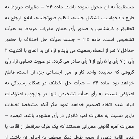
مستقیماً به آن محول نموده باشد. ماده ۳۴ – مقررات مربوط به
طرح دادخواست، تشکیل جلسه، تنظیم صورتجلسه، ابلاغ، ارجاع به
تحقیق و کارشناسی و صدور رأی همان مقررات مربوط به هیأت
تشخیص است. ماده ۳۵ – جلسه هیأت حل اختلاف با حضور
حداقل ۷ نفر از اعضاء رسمیت می‌ یابد و آراء آن به اتفاق یا اکثریت ۴
رأی از ۷ رأی یا ۵ رأی از ۹ رأی صادر می‌ گردد. در صورت تساوی آراء رأی
گروهی که نماینده واحد کار و امور اجتماعی جزء آن است، قاطع
خواهد بود. ماده ۳۶ – هیأت حل اختلاف در هنگام رسیدگی به
اعتراض نسبت به رأی هیأت تشخیص تنها در چارچوب اعتراضات
ایراد شده اتخاذ تصمیم خواهد نمود مگر آنکه مشخصا تخلفات
بارزی نسبت به مقررات امره قانونی در رأی مشهود باشد. تبصره –
مقررات آمره قانونی مقرراتی هستند که یک طرف صرفنظر از اقامه یا
عدم اقامه دعوی از سوی طرف دیگر موظف به اجرای آن باشد. از