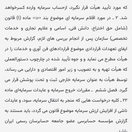
که مورد تأیید هیأت قرار نگیرد، ازحساب سرمایه وارده کسرخواهد
شد. ۲ ـ در مورد اقلام سرمایه ای موضوع بند ‹‹د›› ماده (۱) قانون
(شامل حق اختراع، دانش فنی، اسامی و علایم تجاری و خدمات
تخصصی) سازمان پس از انجام بررسی های لازم، گزارش مربوط به
ایفای تعهدات قراردادی موضوع قراردادهای فن آوری و خدمات را در
هیأت مطرح می نماید و و جوه تأیید شده در چارچوب دستورالعملی
که هیأت تهیه و به تصویب و زیر امور اقتصادی و دارایی می رساند،
توسط هیأت به عنوان سرمایه خارجی ثبت و تحت پوشش قرار می
گیرد. فصل ششم ‌ ـ‌ مقررات خرو‌ج سرمایه و عایدات سرمایه‌ای ماده
۲۲ ـ کلیه درخواست هایی که منجر به انتقال سرمایه، سود، و عایدات
ناشی از افزایش ارزش سرمایه موضوع قانون می گردد، باید مستند به
گزارش مؤسسه حسابرسی عضو جامعه حسابرسان رسمی ایران
باشد.