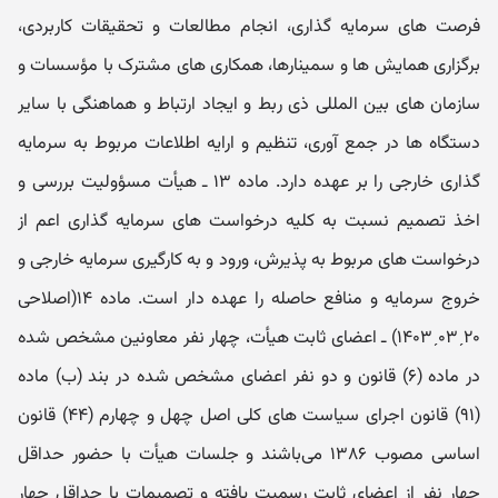
فرصت های سرمایه گذاری، انجام مطالعات و تحقیقات کاربردی،
برگزاری همایش ها و سمینارها، همکاری های مشترک با مؤسسات و
سازمان های بین المللی ذی ربط و ایجاد ارتباط و هماهنگی با سایر
دستگاه ها در جمع آوری، تنظیم و ارایه اطلاعات مربوط به سرمایه
گذاری خارجی را بر عهده دارد. ماده ۱۳ ـ هیأت مسؤولیت بررسی و
اخذ تصمیم نسبت به کلیه درخواست های سرمایه گذاری اعم از
درخواست های مربوط به پذیرش، ورود و به کارگیری سرمایه خارجی و
خروج سرمایه و منافع حاصله را عهده دار است. ماده ۱۴‌(اصلاحی
۲۰ˏ۰۳ˏ۱۴۰۳) ـ‌ اعضای ثابت هیأ‌ت، چهار نفر معاو‌نین مشخص شده
در ماده (۶) قانون و دو نفر اعضای مشخص شده در بند (ب) ماده
(۹۱) قانون اجرای سیاست های کلی اصل چهل و چهارم (۴۴) قانون
اساسی مصوب ۱۳۸۶ می‌باشند و جلسات هیأ‌ت با حضور حداقل
چهار نفر از اعضای ثابت رسمیت یافته و تصمیمات با حداقل چهار