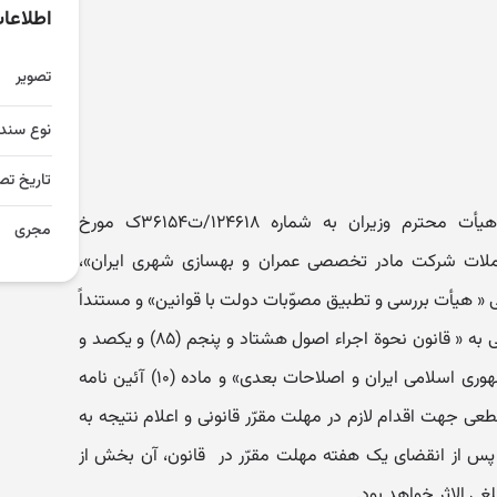
اطلاعا
تصویر
نوع سند
تاریخ تص
بازگشت به رونوشت تصویب نامه هیأت محترم وزیران به شماره ۱۲۴۶۱۸/ت۳۶۱۵۴ک مورخ
مجری
مه معاملات شرکت مادر تخصصی عمران و بهسازی شهری ایران»،
 « هیأت بررسی و تطبیق مصوّبات دولت با قوانین» و مستنداً
به صدر ماده واحده و تبصره (۴) الحاقی به « قانون نحوة اجراء اصول هشتاد و پنجم (۸۵) و یکصد و
سی و هشتم (۱۳۸) قانون اساسی جمهوری اسلامی ایران و اصلاحات بعدی» و ماده (۱۰) آئین نامه
طعی جهت اقدام لازم در مهلت مقرّر قانونی و اعلام نتیجه به
پس از انقضای یک هفته مهلت مقرّر در قانون، آن بخش از
ملغی الاثر خواهد بود.