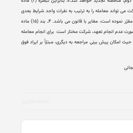
منعقد می گردد. در صورت امتناع نفر دوم، مناقصه تجدید خواهد شد.»، بنابراین تبصره (۲) ماده
شرکت می تواند معامله را به ترتیب به نفرات واجد شرایط بعدی
واگذار نماید»،. چون ترتیبات دیگری را مقرّر نموده است، مغایر با قانون می باشد. ۴ـ بند (۱۵) ماده
« در صورت عدم انجام تعهد، شرکت مختار است برای انجام معامله
 حیث امکان پیش بینی مراجعه به دیگری، مبنیّاً بر ایراد فوق
ریجانی