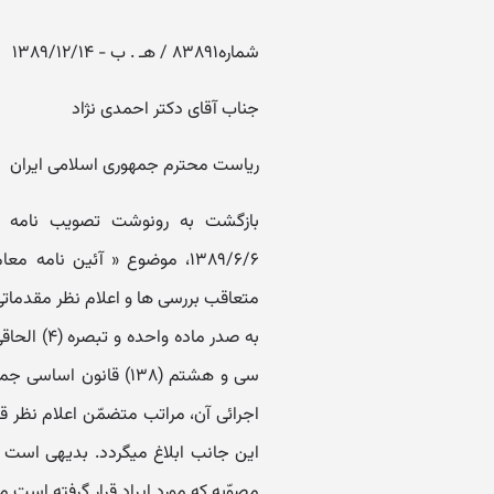
شماره۸۳۸۹۱ / هـ . ب - ۱۳۸۹/۱۲/۱۴
جناب آقای دکتر احمدی نژاد
ریاست محترم جمهوری اسلامی ایران
۱۳۸۹/۶/۶، موضوع « آئین نا
متعاقب بررسی ها و اعلام نظر مقدماتی
اجرائی آن، مراتب متضمّن اعلام نظر ق
این جانب ابلاغ میگردد. بدیهی است 
مصوّبه که مورد ایراد قرار گرفته است 