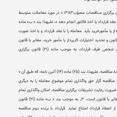
« ۱ـ به موجـب بند (ب) ماده (۱۱) قـانون برگزاری مـناقصات مصوّب۱۳۸۳ « در مورد معاملات متوسط
ا عقد قرارداد یا اخذ فاکتور انجام دهد »، علیهذا بند « ب» ماده
پرداز یا مأمورخرید باید معامله را با عقد قرارداد و با اخذ صورت
 و تحدید اختیارات کارپرداز یا مأمور خرید، مغایر با قانون
است. ۲ـ نظر به واجد اهمیّت بودن شخص طرف قرارداد، به موجب ماده (۲۱) قانون برگزاری
انعقاد قرارداد صرفاً منحصر است با برنده مناقصه، علیهذا، بند (۲۵) ماده (۱۴) آئین نامه، که طبق آن «
مناقصه گزار حق واگذاری تمام موضوع معامله را به دیگری
ورت رعایت تشریفات برگزاری مناقصه، امکان واگذاری تمام
موضوع معامله را تجویز می نماید، مغایر با قانون است. ۳ـ به موجب بند « ب» ماده (۲۱) قانون
ز انعقاد قرارداد امتناع نماید قرارداد با برنده دوم مناقصه