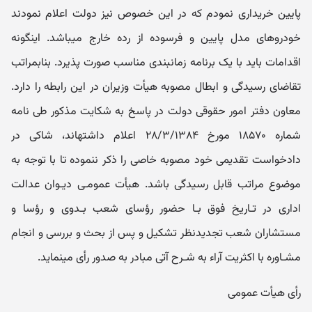
پایین خریداری نمودم که در این خصوص نیز دولت اعلام نمودند
خودروهای مدل پایین و فرسوده از رده خارج می‎باشد. اینگونه
اقدامات باید با یک برنامه زمان‎بندی مناسب صورت پذیرد. بنابمراتب
تقاضای رسیدگی و ابطال مصوبه هیأت وزیران در این رابطه را دارد.
معاون دفتر امور حقوقی دولت در پاسخ به شکایت مذکور طی نامه
شماره ۱۸۵۷۰ مورخ ۲۸/۳/۱۳۸۴ اعلام داشته‎اند، شاکی در
دادخواست تقدیمی خود مصوبه خاصی را ذکر ننموده تا با توجه به
موضوع مراتب قابل رسیدگی باشد. هیأت عمومـی دیـوان عدالت
اداری در تـاریخ فوق بـا حضور رؤسای شعب بـدوی و رؤسا و
مستشاران شعب تجدیدنظر تشکیل و پس از بحث و بررسی و انجام
مشـاوره با اکثریت آراء به شـرح آتی مبادر به صدور رأی می‎نماید.
رأی هیأت عمومی