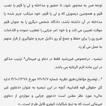
توجه ضرر به محجور شود، تا حضور و مداخله و لی یا قیّم یا نصب
قیّم و همچنین درصورتی که و لی یا قیّم، خود مرتکب جرم شده یا
مداخله در آن داشته باشد، دادگاه شخص دیگری را به عنوان قیّم
موقت تعیین می کند و یا خود امر جزایی را تعقیب نموده و اقدامات
ضرو ری را برای حفظ و جمع آو ری دلایل جرم و جلوگیری از فرار متهم
به عمل می آو رد.
تبصره ـ درخصوص غیررشید فقط در دعاو ی غیرمالی* ترتیب مذکور
در این ماده لازم الرعایه می باشد.
* ـ توضیح مؤلفان:طبق نظریه شماره ۷۲۰۹/۷ مورخ ۴/۱۰/۱۳۷۸ اداره
کل حقوقی قوه قضاییه، آنچه در این تبصره به عنوان «دعاوی غیر
مالی» مورد نظر مقنن است «دعوی جزایی و مواردی از دعاوی
غیرمالی است که به تبع شکایات کیفری قابل طرح است...»