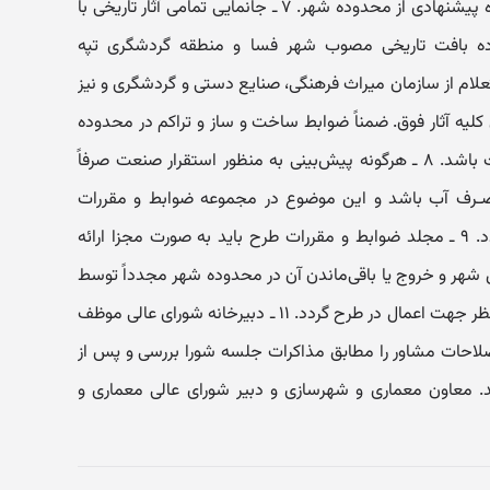
نیز خروج اراضی موجود در لبه محدوده پیشنهادی از محدوده شهر. ۷ ـ جانمایی تمامی آثار تاریخی با
وده بافت تاریخی مصوب شهر فسا و منطقه گردشگری تپه
لام از سازمان میراث فرهنگی، صنایع دستی و گردشگری و نیز
لیه آثار فوق. ضمناً ضوابط ساخت و ساز و تراکم در محدوده
بافت تاریخی باید مطابق ضوابط میراث باشد. ۸ ـ هرگونه پیش‌بینی به منظور استقرار صنعت صرفاً
 مصـرف آب باشد و این موضوع در مجموعه ضوابط و مقررات
توسط مشاور طرح به تفصیل ذکر گردد. ۹ ـ مجلد ضوابط و مقررات طرح باید به صورت مجزا ارائه
 شمال شهر و خروج یا باقی‌ماندن آن در محدوده شهر مجدداً توسط
کمیته فنی شورای عالی بررسی و اعلام نظر جهت اعمال در طرح گردد. ۱۱ ـ دبیرخانه شورای عالی موظف
احات مشاور را مطابق مذاکرات جلسه شورا بررسی و پس از
د. معاون معماری و شهرسازی و دبیر شورای عالی معماری و