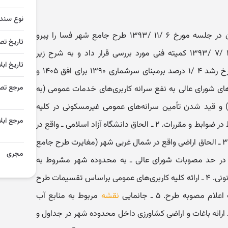
نوع سند
شورای عالی شهرسازی و معماری ایران در جلسه مورخ ۶ /۱۱ /۱۳۹۳ طرح جامع شهر فسا را پیرو
تاریخ تص
مباحث جلسه و صورتجلسه مورخ ۱۷ /۷ /۱۳۹۳ کمیته فنی مورد بررسی قرار داد و به شرح زیر
تاریخ ابل
تصمیم‌گیری نمود: ۱ ـ در نظر گرفتن نرخ رشد ۴ /۱ درصد برمبنای سرشماری ۱۳۹۰ برای افق ۱۴۰۵ و
مرجع تص
های شورای عالی به نفع سرانه کاربری‌های خدمات عمومی (به
) و قید شدن تأمین سرانه‌های عمومی غیرمسکونی در کلیه
مرجع ابلا
توسعه‌های جدید شهری به عنوان شرط در ضوابط و مقررات. ۲ ـ الحاق دانشگاه آزاد اسلامی ـ واقع در
شمال شهر و ورودی از شیراز ـ به حریم ۳ ـ الحاق اراضی واقع در شمال غربی شهر (مغایرت طرح جامع
مجری
 در حد مصوبات شورای عالی ـ به محدوده شهر مشروط به
پرداخت کلیه حقوق دولتی و عوارض قانونی. ۴ ـ ارائه کلیه کاربری‌های عمومی براساس تقسیمات طرح
مصوبه طرح. ۵ ـ جانمایی
نقشه
مربوط به منابع آب
حی و زیرزمینی برای نقشه طرح. ۶ ـ ارائه باغات و اراضی کشاورزی داخل محدوده شهر در جداول و