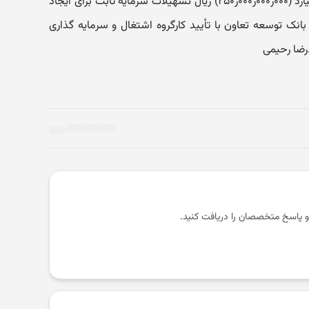
- ‏اختصاهی مبلغ دویست و پنجاه میلیارد (۰۰۰ر۰۰۰ر۰۰۰ر۲۵۰‏) ریال تسهیلات سرمایه ثابت برای ایجاد
انک توسعه تعاون با تأیید کارگروه اشتغال و سرمایه گذاری
و پاسخ متخصصان را دریافت کنید.