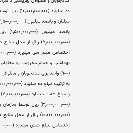
پانصد می
‏و