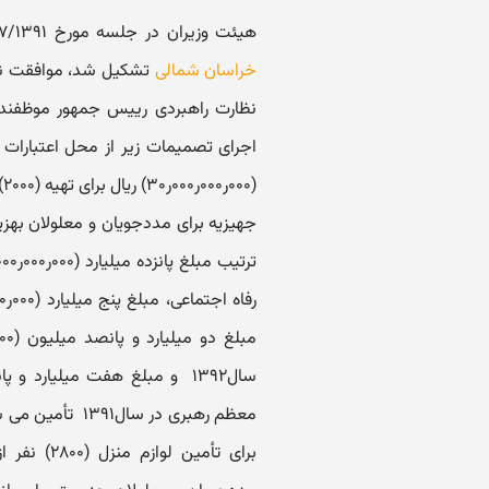
هیئت وزیران در جلسه مورخ ۲۶/۷/۱۳۹۱ ‏که همزمان با سفر مقام معظم رهبری در مرکز استان
خراسان شمالی
تشکیل شد، موافقت نمود:
نظارت راهبردی رییس جمهور موظفند ب