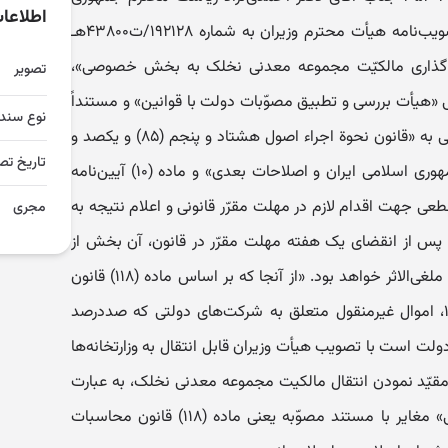
اطلاعا
اسلامی ایران بازگشت به رونوشت تصویب‌نامه هیأت محترم وزیران به شماره ۱۹۲۱۲۸/ت۴۳۸۰۰هـ
وع «تجویز واگذاری مالکیّت مجموعه معدنی نخلک به بخش خصوصی»،
تصویر
 «هیأت بررسی و تطبیق مصوّبات دولت با قوانین» و مستنداً
نوع سند
به صدر ماده واحده و تبصره (۴) الحاقی به «قانون نحوة اجراء اصول هشتاد و پنجم (۸۵) و یکصد و
تاریخ تص
سی و هشتم (۱۳۸) قانون اساسی‌ جمهوری اسلامی ایران و اصلاحات بعدی» و ماده (۱۰) آیین‌نامه
طعی جهت اقدام لازم در مهلت مقرّر‌ قانونی و اعلام نتیجه به
مجری
پس از انقضای یک هفته مهلت مقرّر در ‌قانون، آن بخش از
مصوّبه که مورد ایراد قرار گرفته است، ملغی‌الاثر خواهد بود. «از آنجا که بر اساس ماده (۱۱۸) قانون
محاسبات عمومی کشور مصوّب ۱۳۶۶، اموال غیر‌منقول متعلق به شرکت‌های دولتی که صددرصد
 دولت است با تصویب هیأت وزیران قابل انتقال به وزارتخانه‌ها
قیّد نمودن انتقال مالکیت مجموعه معدنی نخلک، به عبارت
«با اولویّت واگذاری به بخش خصوصی» مغایر با مستند مصوّبه یعنی ماده (۱۱۸) قانون محاسبات