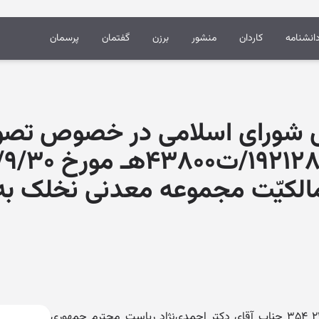
انشنامه
کاردان
منشور
برزن
گفتمان
پرسمان
شورای اسلامی در خصوص تصوی
مالکیّت مجموعه معدنی نخلک ب
شماره: ۳۲۰۸۸هـ/ب تاریخ: ۲۲/۵/۱۳۹۰ ۳۵۴ جناب آقای دکتر احمدی‌نژاد ریاست محترم جمهوری