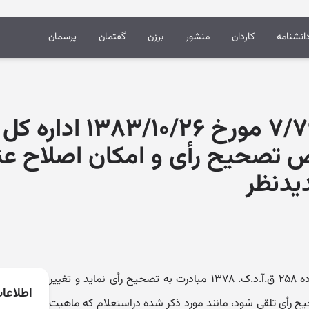
انشنامه
کاردان
منشور
برزن
گفتمان
پرسمان
نظر مشورتی ۷/۷۹۹۷ مورخ 
تصحیح رأى و امکان اصلاح عنو
یدنظر
درصورتی که دادگاه تجدیدنظر طبق ماده ۲۵۸ ق.آ.د.ک. ۱۳۷۸ مبادرت به تصحیح رأی نماید و تغییر
اطلاعا
یح رأی تلقی شود، مانند مورد ذکر شده دراستعلام که ماهیت