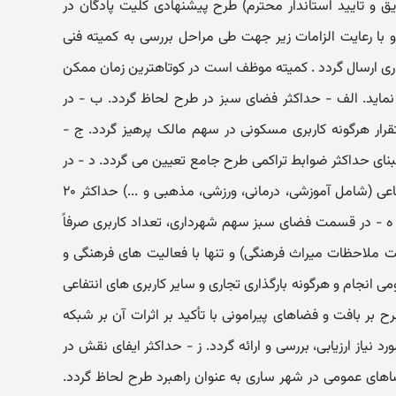
ق و تأیید استاندار محترم) طرح پیشنهادی کلیت پادگان در
ا رعایت الزامات زیر جهت طی مراحل بررسی به کمیته فنی
معماری ارسال گردد . کمیته موظف است در کوتاهترین زمان ممکن
نماید. الف - حداکثر فضای سبز در طرح لحاظ گردد. ب - در
رار هرگونه کاربری مسکونی در سهم مالک پرهیز گردد. ج -
بنای حداکثر ضوابط تراکمی طرح جامع تعیین می گردد. د - در
صورت تأمین فضاهای خدمات غیرانتفاعی (شامل آموزشی، درمانی، ورزشی، مذهبی و ...) حداکثر ۲۰
. ه - در قسمت فضای سبز سهم شهرداری، تعداد کاربری صرفاً
یت ملاحظات میراث فرهنگی) و تنها با فعالیت های فرهنگی و
 انجام و هرگونه بارگذاری تجاری و سایر کاربری های انتفاعی
ح بر بافت و فضاهای پیرامونی با تأکید بر اثرات آن بر شبکه
 نیاز ارزیابی، بررسی و ارائه گردد. ز - حداکثر ایفای نقش در
ضاهای عمومی در شهر ساری به عنوان راهبرد طرح لحاظ گردد.