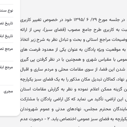
نوع سند
شورای عالی شهرسازی و معماری ایران در جلسه مورخ ۲۹/ ۶ /۱۳۹۵ خود در خصوص تغییر کاربری
تاریخ تص
 به کاربری طرح جامع مصوب (فضای سبز)، پس از ارائه
تاریخ ابل
وضیحات مراجع استانی و بحث و تبادل نظر به شرح زیر اتخاذ
مرجع تص
لی با توجه به موقعیت ویژه پادگان به عنوان یکی از معدود فرصت های
عمومی با مقیاس شهری و همچنین با در نظر گرفتن پی گیری
مرجع ابلا
 شدن این فضا، از سوی مقامات محلی و مردم ساری و اقبال
هاد، کماکان تبدیل مکان مذکور را به یک فضای سبز یکپارچه
ن گزینه ممکن اعلام نموده و نظر به گزارش مقامات استان
مجری
این اراضی، تأکید می نماید که کل اراضی پادگان با مشارکت
ایندگان محترم مجلس، نهادهای مدنی و عموم شهروندان
فهیم خریداری و تملک شده و بصورت یکپارچه به فضای سبز عمومی اختصاص یابد. ۲ - درصورت عدم