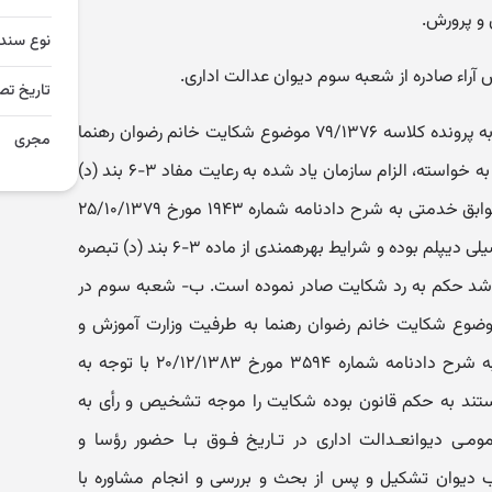
 و پرورش.
نوع سند
آراء صادره از شعبه سوم دیوان عدالت اداری.
تاریخ تص
مقدمه: الف- شعبه سوم در رسیدگی به پرونده کلاسه ۷۹/۱۳۷۶ موضوع شکایت خانم رضوان رهنما
مجری
به طرفیت، سازمان نهضت سوادآموزی به خواسته، الزام سازمان یاد شده به رعایت مفاد ۳-۶ بند (د)
قانون بودجه سال ۱۳۷۶ و احتساب سوابق خدمتی به شرح دادنامه شماره ۱۹۴۳ مورخ ۲۵/۱۰/۱۳۷۹
با توجه به اینکه شاکی فاقد مدرک تحصیلی دیپلم بوده و شرایط بهره‎مندی از ماده ۳-۶ بند (د) تبصره
انون بودجه سال ۱۳۷۶ را دارا نمی‎باشد حکم به رد شکایت صادر نموده است. ب- شعبه سوم در
گی به پرونده کلاسه ۸۳/۱۱۴۲ موضوع شکایت خانم رضوان رهنما به طرفیت وزارت آموزش و
پرورش به خواسته، استخدام رسمی به شرح دادنامه شماره ۳۵۹۴ مورخ ۲۰/۱۲/۱۳۸۳ با توجه به
ستند به حکم قانون بوده شکایت را موجه تشخیص و رأی به
ورود آن صادر نموده است. هیأت عمومـی دیوان‎عـدالت اداری در تـاریخ فـوق بـا حضور رؤسا و
ادرسان علی‎البدل شعب دیوان تشکیل و پس از بحث و بررسی و انجام مشاوره با