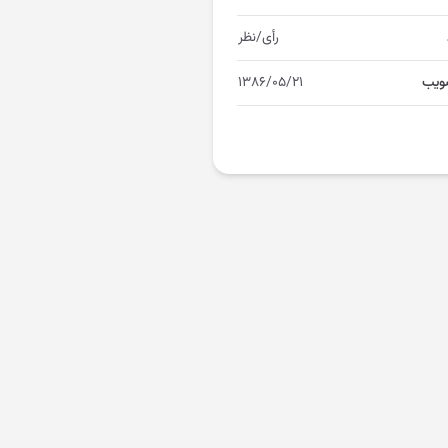
رأی/نظر
ویب
۱۳۸۶/۰۵/۲۱