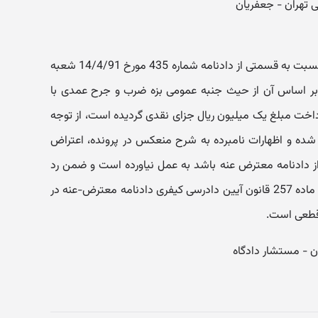
در خصوص تجدیدنظرخواهی آقای م. نسبت به قسمتی از دادنامه شماره 435 مورخ 14/4/91 شعبه
 که بر اساس آن از حیث جنبه عمومی بزه ضرب و جرح عمدی با
داخت مبلغ یک میلیون ریال جزای نقدی گردیده است، از توجه
شده و اظهارات نامبرده به شرح منعکس در پرونده، اعتراض
ادنامه معترض عنه باشد به عمل نیاورده است و ضمن رد
تجدیدنظرخواهی و مستندا به بند الف ماده 257 قانون آیین دادرسی کیفری دادنامه معترض-عنه در
 قطعی است.