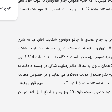
میگردد، اما جنبۀ عمومی جرم همچنان به قوت خود باقی
تاریخ تص
است و اعلام رضایت فقط میتواند به استناد مادۀ 22 قانون مجازات اسلامی از موجبات تخفیف
یر بر جرح عمدی با چاقو موضوع شکایت آقای م. به شرح
کیفرخواست صادره از دادسرای ناحیه 18 تهران، با توجه به محتویات پرونده، شکایت اولیه شاکی،
اقرار متهم، مجرمیت نامبرده از حیث جنبه عمومی بزه محرز است دادگاه به استناد ماده 614 قانون
مجازات اسلامی با رعایت مفاد ماده 22 همان قانون به لحاظ اعلام رضایت شاکی در جلسه دادگاه، به
به نفع صندوق دولت محکوم می نماید و در خصوص مطالبه
دیه از ناحیه شاکی نظر به رضایت مشارالیه به استناد ماده 6 قانون آیین دادرسی کیفری قرار موقوفی
تعقیب صادر و اعلام می نماید رأی صادره حضوری بوده ظرف 20 روز پس از ابلاغ قابل اعتراض در