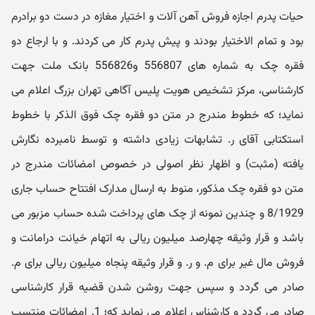
حیات پدرم اجازه فروش آهن آلات و اختیار مغازه در دست دو برادرم
بود و تمام الاختیار بودند و پیش پدرم کار می کردند. و با ارجاع دو
فقره چک به شماره های 556807 و556826 بانک ملت جهت
کارشناسی، مرکز تشخیص هویت پلیس آگاهی تهران بزرگ اعلام می
نماید؛ که خطوط مندرج در متن دو فقره چک فوق الذکر با خطوط
استکتابی آقای ر. تشابهات زیادی داشته و توسط نامبرده نگارش
یافته (مثبت) و اظهار نظر اصولی در خصوص امضائات مندرج در
متن دو فقره چک مذکور، منوط به ارسال مدارک افتتاح حساب جاری
8/1929 و چندین نمونه از چک های پرداخت شده حساب مزبور می
باشد و قرار وثیقه چهارصد میلیون ریالی به اتهام خیانت درامانت و
فروش مال غیر برای م. و ر. و قرار وثیقه پنجاه میلیون ریالی برای م.
صادر می گردد و سپس جهت روشن شدن قضیه قرار کارشناسی
صادر می گردد و کارشناس اعلام می نماید که؛ 1. امضائات منتسب