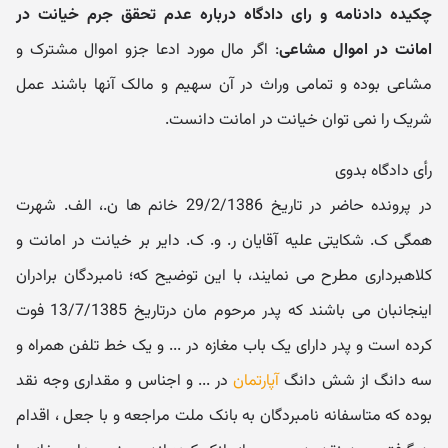
چکیده دادنامه و رای دادگاه درباره عدم تحقق جرم خیانت در
امانت در اموال مشاعی
: اگر مال مورد ادعا جزو اموال مشترک و
مشاعی بوده و تمامی وراث در آن سهیم و مالک آنها باشند عمل
شریک را نمی توان خیانت در امانت دانست.
رأی دادگاه بدوی
در پرونده حاضر در تاریخ 29/2/1386 خانم ها ن.، الف. شهرت
همگی ک. شکایتی علیه آقایان ر. و. ک. دایر بر خیانت در امانت و
کلاهبرداری مطرح می نمایند، با این توضیح که؛ نامبردگان برادران
اینجانبان می باشند که پدر مرحوم مان درتاریخ 13/7/1385 فوت
کرده است و پدر دارای یک باب مغازه در ... و یک خط تلفن همراه و
سه دانگ از شش دانگ
آپارتمان
در ... و اجناس و مقداری وجه نقد
بوده که متاسفانه نامبردگان به بانک ملت مراجعه و با جعل ، اقدام