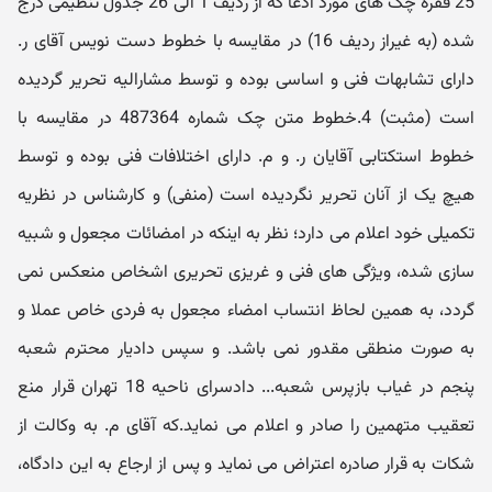
25 فقره چک های مورد ادعا که از ردیف 1 الی 26 جدول تنظیمی درج
شده (به غیراز ردیف 16) در مقایسه با خطوط دست نویس آقای ر.
دارای تشابهات فنی و اساسی بوده و توسط مشارالیه تحریر گردیده
است (مثبت) 4.خطوط متن چک شماره 487364 در مقایسه با
خطوط استکتابی آقایان ر. و م. دارای اختلافات فنی بوده و توسط
هیچ یک از آنان تحریر نگردیده است (منفی) و کارشناس در نظریه
تکمیلی خود اعلام می دارد؛ نظر به اینکه در امضائات مجعول و شبیه
سازی شده، ویژگی های فنی و غریزی تحریری اشخاص منعکس نمی
گردد، به همین لحاظ انتساب امضاء مجعول به فردی خاص عملا و
به صورت منطقی مقدور نمی باشد. و سپس دادیار محترم شعبه
پنجم در غیاب بازپرس شعبه... دادسرای ناحیه 18 تهران قرار منع
تعقیب متهمین را صادر و اعلام می نماید.که آقای م. به وکالت از
شکات به قرار صادره اعتراض می نماید و پس از ارجاع به این دادگاه،