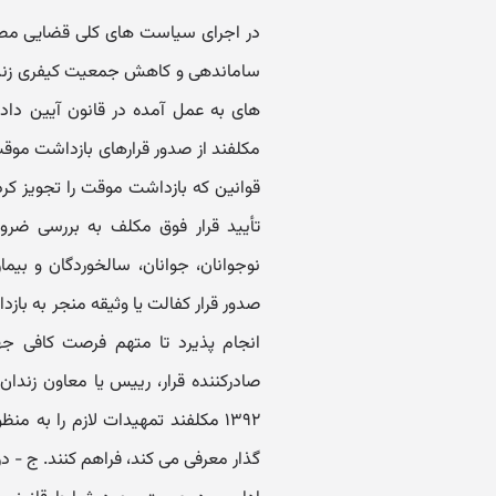
در اجرای سیاست های کلی قضایی مصوب مقام معظم رهبری در زمینه حبس زدایی، «دستورالعمل ساماندهی و کاهش جمعیت کیفری زندانها» به شرح مواد آتی است. ماده ۱ - با عنایت به محدودیت های به عمل آمده در قانون آیین دادرسی کیفری در خصوص قرار بازداشت موقت، مراجع قضایی مکلفند از صدور قرارهای بازداشت موقت بجز موارد مطروحه در مواد ۲۳۷ و ۲۳۸ قانون مزبور و سایر قوانین که بازداشت موقت را تجویز کرده است، اجتناب نمایند. دادستان ها و معاونین آنها در مقام تأیید قرار فوق مکلف به بررسی ضرورت قانونی و ملاحظه عواقب و آثار بازداشت ها به ویژه بر نوجوانان، جوانان، سالخوردگان و بیماران، می باشند. ماده ۲ - برای اجتناب هرچه بیشتر از موارد صدور قرار کفالت یا وثیقه منجر به بازداشت، لازم است: الف - صدور قرار تأمین حتی الامکان به نحوی انجام پذیرد تا متهم فرصت کافی جهت معرفی کفیل یا تودیع وثیقه داشته باشد. ب - مرجع صادرکننده قرار، رییس یا معاون زندان مطابق تبصره ماده ۲۲۶ قانون آیین دادرسی کیفری، مصوب ۱۳۹۲ مکلفند تمهیدات لازم را به منظور دسترسی متهم به افرادی که وی برای یافتن کفیل یا وثیقه گذار معرفی می کند، فراهم کنند. ج - در صورت معرفی کفیل یا تودیع وثیقه، در وقت و یا خارج از وقت اداری و در صورت وجود شرایط قانونی، مرجع صادرکننده قرار یا قاضی کشیک، وفق مقررات مکلف به پذیرش آن می باشند. د - دادستان ها باید ترتیبی اتخاذ نمایند تا در صورت معرفی کفیل یا تودیع وثیقه، (در وقت و یا خارج از وقت اداری) و فراهم بودن موجبات پذیرش تأمین، متهم به زندان معرفی نشود. تبصره - در هر مورد که قرار کفالت یا وثیقه منجر به بازداشت متهم شده است با نظارت دادستان ترتیبی اتخاذ گردد که اوراق لازم در خارج از وقت اداری در دسترس قاضی کشیک قرار گیرد. ه - دادستان ها و سرپرستان نواحی دادسراها موظفند بر صحت اجرای این ماده نظارت دقیق نمایند. ماده ۳ - رؤسای دادگستری ها ترتیبی اتخاذ نمایند تا کارشناسان رسمی دادگستری و نمایندگان ثبت اسناد در واحدهای قضایی مستقر شوند یا از طریق سامانه الکترونیکی برخط (آنلاین) ارتباط برقرار نمایند تا چنانچه نیاز به کارشناسی یا توقیف یا شناسایی یا احراز وثیقه ملکی باشد، در وقت یا خارج از وقت اداری به سرعت انجام و از اعزام متهمان به زندان کاسته شود. ماده ۴ - دادستان های عمومی و انقلاب شهرستان ها و سرپرستان نواحی دادسرا در شهرهای بزرگ مکلفند بر کلیه قرارهای صادره منجر به بازداشت توسط قضات دادسراها نظارت نموده و به ضرورت تناسب قرارها و پذیرش تأمین های معرفی شده توجه نمایند تا صدور قرارهای نامتناسب یا عدم پذیرش به موقع تأمین، موجب زندانی شدن افراد نگردد و باید روزانه آمار بازداشتی های دادسرا را بررسی نموده و دستورات لازم را صادر نمایند. همچنین، سازمان زندانها و اقدامات تأمینی و تربیتی کشور موظف است در مقاطع سه ماهه نسبت به اعلام اسامی زندانیان تحت قرار به تفکیک استان به دادستان کل کشور اقدام نماید. دادستان کل کشور مکلف است در خصوص تعیین تکلیف وضعیت این افراد پیگیری و اقدامات لازم را در اسرع وقت انجام دهد و گزارش اقدامات انجام شده را هر سه ماه یکبار به حوزه ریاست قوه قضاییه اعلام نماید. ماده ۵ - دادستان های عمومی و انقلاب در اجرای وظایف نظارت و ریاست خویش بر ضابطین، ترتیبی اتخاذ نمایند تا طرح های نیروی انتظامی که منتهی به دستگیری جمعی افراد می شود، قبل از اجرا به روسای حوزه های قضایی ارائه و با کسب آموزش ها و هماهنگی های لازم، اجرا گردد تا از تبعات منفی آن در مرحله دادرسی و نیز اعزام متهمین به بازداشتگاه کاسته شود. تبصره - دادستان کل کشور با طرح موضوع در جلسات پیش بینی شده در ماده ۳۱ این دستور العمل، تمهیدات لازم را جهت اجرایی شدن این ماده فراهم می نماید. ماده ۶ - با توجه به مواد ۱۵ و ۱۶ قانون اصلاح قانون مبارزه با مواد مخدر، معتادین به مواد مخدر باید در مراکز ترک اعتیاد و درمان و اقامت اجباری معتادان نگهداری شوند و عدم تشکیل مراکز مزبور، مجوزی برای دستگیری و معرفی این افراد به زندان نمی باشد. لذا دادستان ها دقت و مراقبت نمایند اولأ: از این پس افراد معتاد جز در شرایط مقرر در قانون، تحت هیچ شرایطی به زندان معرفی نشوند. ثانیأ: تغییر عنوان اعتیاد به استعمال مواد مخدر برای افراد معتاد، مجوز بازداشت و معرفی افراد به زندان نگردد. دادستان کل کشور با همکاری معاونت اجتماعی و پیشگیری از وقوع جرم نظارت و پیگیری لازم جهت توسعه مراکز مذکور در مواد ۱۵ و ۱۶ قانون فوق را فراهم می آورد. ماده ۷ - در جرائم ناشی از تخلفات رانندگی، چنانچه خودرو مق