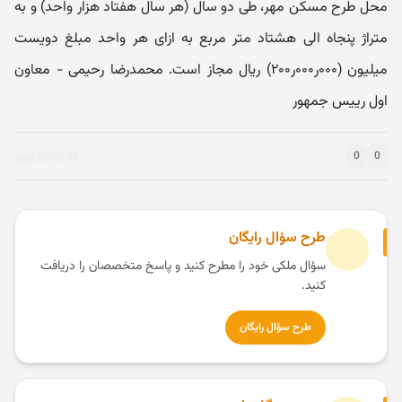
محل طرح مسکن مهر، طی دو سال (هر سال هفتاد هزار واحد) و به
متراژ پنجاه الی هشتاد متر مربع به ازای هر واحد مبلغ دویست
میلیون (۰۰۰ر۰۰۰ر۲۰۰‏) ریال مجاز است. محمدرضا رحیمی -‏ معاون
اول رییس جمهور
0
0
طرح سؤال رایگان
سؤال ملکی خود را مطرح کنید و پاسخ متخصصان را دریافت
کنید.
طرح سؤال رایگان