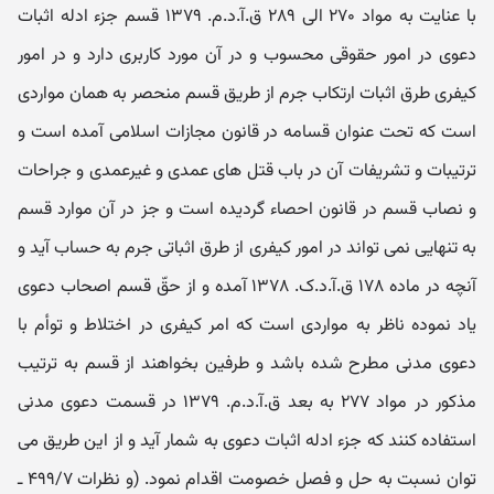
با عنایت به مواد ۲۷۰ الی ۲۸۹ ق.آ.د.م. ۱۳۷۹ قسم جزء ادله اثبات
دعوی در امور حقوقی محسوب و در آن مورد کاربری دارد و در امور
کیفری طرق اثبات ارتکاب جرم از طریق قسم منحصر به همان مواردی
است که تحت عنوان قسامه در قانون مجازات اسلامی آمده است و
ترتیبات و تشریفات آن در باب قتل های عمدی و غیرعمدی و جراحات
و نصاب قسم در قانون احصاء گردیده است و جز در آن موارد قسم
به تنهایی نمی تواند در امور کیفری از طرق اثباتی جرم به حساب آید و
آنچه در ماده ۱۷۸ ق.آ.د.ک. ۱۳۷۸ آمده و از حقّ قسم اصحاب دعوی
یاد نموده ناظر به مواردی است که امر کیفری در اختلاط و توأم با
دعوی مدنی مطرح شده باشد و طرفین بخواهند از قسم به ترتیب
مذکور در مواد ۲۷۷ به بعد ق.آ.د.م. ۱۳۷۹ در قسمت دعوی مدنی
استفاده کنند که جزء ادله اثبات دعوی به شمار آید و از این طریق می
توان نسبت به حل و فصل خصومت اقدام نمود. (و نظرات ۴۹۹/۷ ـ