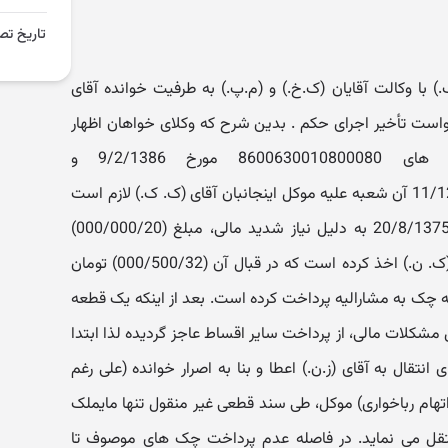
تاریخ تص
ا وکالت آقایان (ک.خ.) و (م.پ.) به طرفیت خوانده آقای
خواست تأخیر اجرای حکم . بدین شرح که وکلای خواهان اظهار
داشته اند: عطف به دادنامه های 8600630010800080 مورخ 9/2/1386 و
8600630010801155 مورخ 11/12/1388 آن شعبه علیه موکل اینجانبان آقای (ک. ک.) لازم است
به استحضار برسانم: موکل در تاریخ 20/8/1375 به دلیل نیاز شدید مالی، مبلغ (000/000/20)
تومان به عنوان قرض از خوانده آقای (ک. ن.) اخذ کرده است که در قبال آن (000/500/32) تومان
ل طلب و بهرۀ آن طی 24 قطعه چک به مشارالیه پرداخت کرده است. بعد از اینکه یک قطعه
شکلات مالی، از پرداخت سایر اقساط عاجز گردیده لذا ابتدا
 نامه ای را به شماره 58088 برای انتقال به آقای (ز.ن.) اعطا و بنا به اصرار خوانده (علی رغم
 اتهام رباخواری) موکل، طی سند قطعی غیر منقول تنها مایملک
تقل می نماید. در فاصله عدم پرداخت چک های موصوف تا