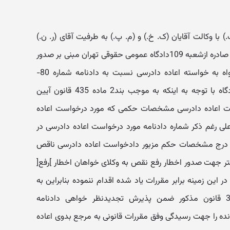
 با وکالت آقایان (ک. خ.) و (م. پ.) به طرفیت آقای (ر. ن.)
نسبت به دادنامه شماره640-4/8/90 صادره ازشعبه 109دادگاه عمومی حقوقی تهران مبنی بر صدور
قرار عدم استماع دعوی تجدید نظرخواه به خواسته اعاده دادرسی نسبت به دادنامه شماره 80-
9/2/86 صادره از مرجع یاد شده، دادگاه با توجه به اینکه به موجب بند2 ماده 435 قانون آیین
ت اعاده دادرسی مشخصات حکمی که مورد درخواست اعاده
ی رغم ذکر شماره دادنامه مورد درخواست اعاده دادرسی در
 درج مشخصات حکم مزبور دادخواست اعاده دادرسی ناقص
تر جهت صدور اخطار رفع نقص به وکلای خواهان اخطار ]رفع[
 این زمینه برابر مقررات یاد شده اقدام ننموده بنابراین به
استناد بند ه ماده 348 وماده 353 قانون مذکور ضمن پذیرش تجدیدنظر خواهی دادنامه
ده را جهت رسیدگی وفق مقررات قانونی به مرجع بدوی اعاده