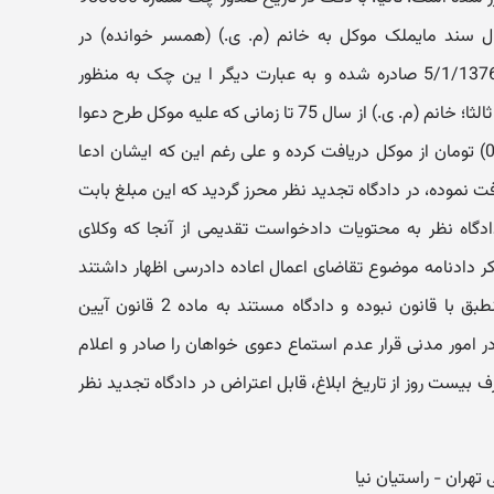
ال سند مایملک موکل به خانم (م. ی.) (همسر خوانده) در
دفترخانۀ شماره 306 تهران به تاریخ 5/1/1376 صادره شده و به عبارت دیگر ا ین چک به منظور
پرداخت بدهی موکل صادر شده است. ثالثا؛ خانم (م. ی.) از سال 75 تا زمانی که علیه موکل طرح دعوا
کرده (8/11/1384) ماهیانه (000/500) تومان از موکل دریافت کرده و علی رغم این که ایشان ادعا
یافت نموده، در دادگاه تجدید نظر محرز گردید که این مبلغ بابت
گاه نظر به محتویات دادخواست تقدیمی از آنجا که وکلای
 دادنامه موضوع تقاضای اعمال اعاده دادرسی اظهار داشتند
بنابراین طرح دعوی به این کیفیت منطبق با قانون نبوده و دادگاه مستند به ماده 2 قانون آیین
 امور مدنی قرار عدم استماع دعوی خواهان را صادر و اعلام
 بیست روز از تاریخ ابلاغ، قابل اعتراض در دادگاه تجدید نظر