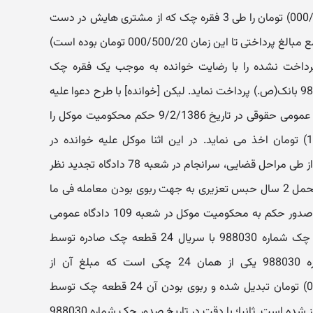
انتقال سند مزبور، موکل مبلغ (000/650/5) تومان را طی 3 فقره چک که از مشتری هایش در دست
داشته به خوانده پرداخت می کند. (جمع مبالغ پرداختی تا این زمان 000/500/20 تومان بوده است)
رداخت نشده را با رضایت خوانده به موجب یک فقره چک
(000/500/13) تومان به شمارۀ 988030 بانک(ص.) پرداخت نماید. لیکن [خوانده] با طرح دعوا علیه
موکل این جانب در شعبۀ 109 دادگاه عمومی حقوقی در تاریخ 9/2/1386 حکم محکومیت موکل را
به پرداخت جمعا مبلغ (180/011/15) تومان اخذ می نماید. در این اثنا موکل علیه خوانده در
دادسرای تهران شکایتی مطرح که پس از طی مراحل قضایی، سرانجام در شعبه 78 دادگاه تجدید نظر
استان حکم به محکومیت خوانده به تحمل 2 سال حبس تعزیری به جهت ربوی بودن معامله فی ما
بین طرفین صادر و قطعی شده است. صدور حکم به محکومیت موکل در شعبه 109 دادگاه عمومی
حقوقی در حالی است که اولا؛ سریال چک شماره 988030 با سریال 24 قطعه چک صادره توسط
موکل، یکسان است. زیرا چک شماره 988030 یکی از همان 24 چکی است که مبلغ آن از
(000/350/1) تومان به (000/500/13) تومان تبدیل شده و ربوی بودن آن 24 قطعه چک توسط
محرز شده است. ثانیا؛ با دقت در تاریخ صدور چک شماره 988030