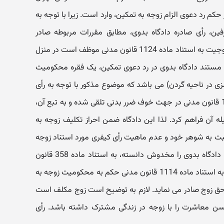
014 مبنی بر صدور حکم رد دعوی الزام زوجه به تمکین، وارد است. زیرا با توجه به
ین، رأی صادره دادگاه بدوی، مطابق مقررات مربوطه صادر
نگردیده است؛ زیرا اولا: زوجه در زمان زوجیت به استناد ماده 1124 قانون مدنی موظف است در منزل
ا مستند دادگاه بدوی در رد دعوی تمکین، یک فقره محکومیت
ی در ناحیه گردن) می باشد که موضوع مذکور با توجه به رأی
صادره نمی تواند از مصادیق ماده 1115 قانون مدنی در جهت خوف ضرر بدنی تلقی شده و به تبع آن،
له آن فراهم کرد. لذا این دادگاه ضمن احراز تکلیف زوجه به
ت به شوهر خود و عدم ماهیت رأی کیفری مورد استناد زوجه
نسبت به ایفاء تکلیف خود، رأی صادره دادگاه بدوی را مخدوش دانسته، به استناد ماده 358 قانون
مدنی، رأی دادگاه بدوی را نقض کرده و به استناد ماده 1114 قانون مدنی حکم به محکومیت زوجه به
حق زوج صادر می نماید. لازم به توضیح است زوج مکلف است
1 قانون مدنی حسن معاشرت را با زوجه در زندگی مشترک داشته باشد. رأی