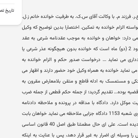
تاریخ تص
فرزند م. با وکالت آقای س.ک. به طرفیت خوانده خانم ز.ل.
استه الزام خوانده به تمکین. اختصارا بدین توضیح که وکیل
ی دارد: خواهان و خوانده به موجب عقدنامه شرعی به عقد
دائم یکدیگر درآمده اند. متاسفانه حدود 2 (دو) ماه است که خوانده بدون هیچگونه عذر شرعی یا
اری می نماید ... درخواست صدور حکم و الزام خوانده به
 می نماید خوانده به همراه وکیل خود حضور دارند و اظهار می
تکی و مستمسک به ادله قاطع و متقن بلامعارض مقرون به
یه بوده... تقدیم گردید؛ از جمله حکم قطعی از جمله ضرب
 موکل دارد. دادگاه با مداقه در پرونده و ملاحظه دادنامه
شماره 600941 - 9/8/91 صادره از سوی شعبه 1153 دادگاه جزایی ملاحظه می نماید خواهان بابت
ایراد ضرب به پرداخت دیه محکوم گردیده است. علی ای حال مطمئنا طبق اصل 40 قانون اساسی
وسیله ای اضرار به غیر قرار دهد، پس با عنایت به اینکه