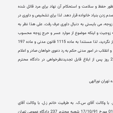
منظور حفظ و سلامت و استحکام آن نهاد برای مرد قائل شده
صدم زدن بنیاد خانواده قرار دهد. لذا برای تشخیص و داوری در
ه، می بایستی به دنبال داوری عرف رفت. علی هذا نظر به
طه زوجیت و اینکه موضوع از موارد عسر و حرج زوجه محسوب
می گردد و نشوز زوجه برای دادگاه احراز نگردید، لذا مستندا به ماده 1115 قانون مدنی و ماده 197
و انقلاب در امور مدنی حکم به رد دعوی خواهان صادر و اعلام
می گردد. رأی صادره حضوری ظرف 20 روز پس از ابلاغ قابل تجدیدنظرخواهی در دادگاه محترم
با وکالت آقای س.ک. به طرفیت خانم ز.ل. با وکالت آقای
ش.س. نسبت به دادنامه شماره 01804 مورخ 17/10/91 شعبه محترم 237 دادگاه عمومی تهران