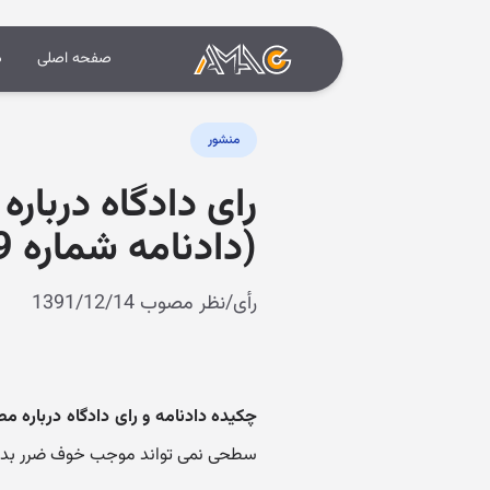
صفحه اصلی
د
منشور
رای دادگاه دربا
(دادنامه شماره 9109970222402289)
رأی/نظر مصوب 1391/12/14
چکیده دادنامه و رای دادگاه درباره 
سطحی نمی تواند موجب خوف ضرر بدنی 