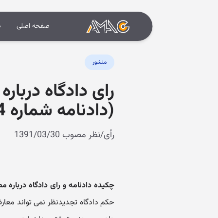
صفحه اصلی
د
منشور
رای دادگاه دربار
(دادنامه شماره 9109970222900334)
رأی/نظر مصوب 1391/03/30
چکیده دادنامه و رای دادگاه درباره 