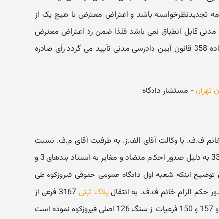
مه تجدیدنظرخواسته باشد و اعتراض معترض با هیچ یک از
 آیین دادرسی مدنی قابل انطباق نمی باشد فلذا ضمن رد اعتراض معترض
دادنامه تجدیدنظرخواسته در اجرای ماده 358 قانون آیین دادرسی مدنی تأیید می گردد رأی صادره
ن تهران
- مستشار دادگاه
م ف.ف. با وکالت آقای الف.ز. به طرفیت آقای م.ف. نسبت
به دادنامه های شماره 309 و 934 و 334 به دلیل صدور احکام متضاد و مغایر به استناد بندهای 3 و
سی مدنی توضیح اینکه شعبه اول دادگاه عمومی حقوقی فیروزکوه طی
پلاک ثبتی
3167 فرعی از
سنگ یک اصلی فیروزکوه و 161 و 154 و 157 و 150 فرعیات از سنگ 126 اصلی فیروزکوه نموده است