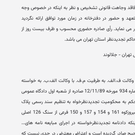
ه 377 قانون مدنی فاقد وجاهت قانونی تشخیص و نظر به اینکه در خصوص وجه
ء تعهد و حضور در دفترخانه در زمان مورد توافق ارائه نگردید
ر می نماید. رأی صادره حضوری محسوب و ظرف بیست روز از
حاکم تجدیدنظر استان تهران می باشد.
الت ف.الف. به طرفیت م.ف. با وکالت الف.ب. به خواسته
اه عمومی
م به محکومیت تجدیدنظرخواه به تنظیم سند رسمی پلاک
ثبتی 3167 فرعی از سنگ یک اصلی فیروزکوه 161 و 154 و 157 و 150 فرعی از سنگ 126 اصلی
نکه دادنامه تجدیدنظرخواسته در اجرای مبایعه نامه های...
حیح صادر گردیده است و اعتراض معترض در حدی نیست که