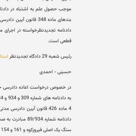
موجب حصول علم به اشتباه در دادنا
بندهای ماده 348 قانون
قطعی است.
رئیس شعبه 29 دادگاه تجدیدنظر
استا
حسینی - احمدی
در خصوص درخواست اعاده دادرسی خان
4 ماده 426 قانون آیین دادر
دادنامه شماره 89/934 مبادرت به صدور حکم الزام خانم ف.ف. به انتقال