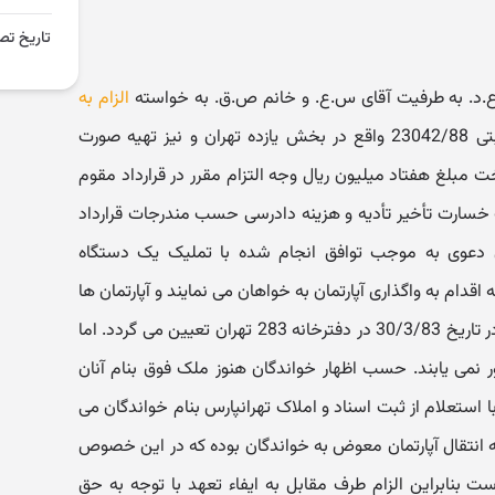
تاریخ تص
د. به طرفیت آقای س.ع. و خانم ص.ق. به خواسته
الزام به
آپارتمان به پلاک ثبتی 23042/88 واقع در بخش یازده تهران و نیز تهیه صورت
ت مبلغ هفتاد میلیون ریال وجه التزام مقرر در قرارداد مقوم
ب خسارت تأخیر تأدیه و هزینه دادرسی حسب مندرجات قرارداد
20/11/138 خواندگان دعوی به موجب توافق انجام شده با تملیک یک دستگاه
 اقدام به واگذاری آپارتمان به خواهان می نمایند و آپارتمان ها
را تحویل می گیرند و تاریخ انتقال آنها در تاریخ 30/3/83 در دفترخانه 283 تهران تعیین می گردد. اما
نمی یابند. حسب اظهار خواندگان هنوز ملک فوق بنام آنان
ستعلام از ثبت اسناد و املاک تهرانپارس بنام خواندگان می
ه انتقال آپارتمان معوض به خواندگان بوده که در این خصوص
است بنابراین الزام طرف مقابل به ایفاء تعهد با توجه به حق