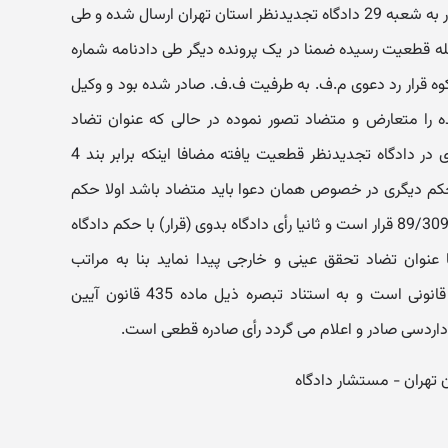
متعاقب اعتراض معترض دادنامه مزبور به شعبه 29 دادگاه تجدیدنظر استان تهران ارسال شده و طی
91 تأیید و به مرحله قطعیت رسیده ضمنا در یک پرونده دیگر طی دادنامه شماره
روزکوه قرار رد دعوی م.ف. به طرفیت ف.ف. صادر شده بود و وکیل
ه را متعارض و متضاد تصور نموده در حالی که عنوان تضاد
اساسا وجود ندارد زیرا رأی دادگاه بدوی در دادگاه تجدیدنظر قطعیت یافته مضافا اینکه برابر بند 4
ره با حکم دیگری در خصوص همان دعوا باید متضاد باشد اولا حکم
دیگری وجود ندارد چه اینکه رأی شماره 89/309 قرار است و ثانیا رأی دادگاه بدوی (قرار) با حکم دادگاه
 عنوان تضاد تحقق عینی و خارجی پیدا نماید بنا به مراتب
درخواست اعاده دادرسی فاقد توجیه قانونی است و به استناد تبصره ذیل ماده 435 قانون آیین
داردسی صادر و اعلام می گردد رأی صادره قطعی است.