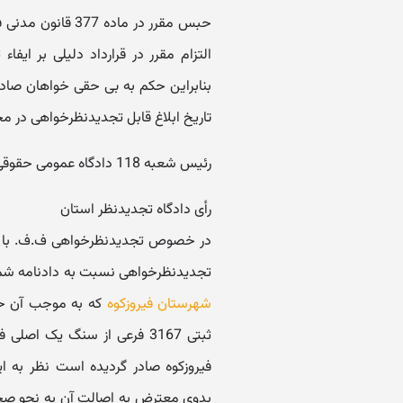
حبس مقرر در ماد
التزام مقرر در قرارداد دلیلی بر ایفا
بنابراین حکم به بی حقی خواهان صاد
تاریخ ابلاغ قابل تجدیدنظرخواهی در م
رئیس شعبه 118 دادگاه عمومی حقوقی تهران - جلالوند
رأی دادگاه تجدیدنظر استان
در خصوص تجدیدنظرخواهی ف.ف. با وک
تجدیدنظرخواهی نسبت به دادنامه شماره 934 مورخه 12/11/89 صادره از شعبه اول دادگ
شهرستان فیروزکوه
که به موجب آن حک
فیروزکوه صادر گردیده است نظر به ای
بدوی معترض به اصالت آن به نحو ص