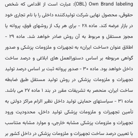
OBL) Own Brand labeling): عبارت است از اقدامی که شخص
حقوقی، محصول نھایی شرکت تولیدکننده داخلی را با نام تجاری خود
در بازار عرضه کند. ماده ۲۸ - برای ھر یک از روشھای فوق، پروانه یا
مجوز مستقل و مربوط به آن روش صادر خواھد شد. ماده ۲۹ -
اطلاق عنوان «ساخت ایران» به تجھیزات و ملزومات پزشکی و صدور
گواھی مربوطه بر اساس دستورالعمل ھای ابلاغی و درصد ساخت
داخل خواھد بود. ماده ۳۰ - صدور پروانه ثبت بر اساس درصد تولید
تجھیزات و ملزومات پزشکی در روش تولید مستقل طبق ضابطه
ساخت ایران، منحصر به تشریفات مقرر در بند ۱ ماده ۲۷ می باشد.
ماده ۳۱ - سیاستھای حمایتی تولید داخل نظیر الزام مراکز دولتی به
تأمین تجھیزات و ملزومات پزشکی تولید داخل، محدودیت ورود
تجھیزات و ملزومات پزشکی مشابه خارجی، و موارد مشابه متناسب
با تعیین درصد ساخت تجھیزات و ملزومات پزشکی در داخل کشور بر