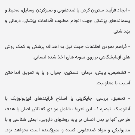
- ایجاد فرآیند سترون کردن یا ضدعفونی و تمیزکردن وسایل، محیط و
پسماندھای پزشکی جھت انجام مطلوب اقدامات پزشکی، درمانی و
بھداشتی.
- فراھم نمودن اطلاعات جھت نیل به اھداف پزشکی به کمک روش
ھای آزمایشگاھی بر روی نمونه ھای اخذ شده انسانی.
- تشخیص، پایش، درمان، تسکین، جبران و یا به تعویق انداختن
آسیب یا معلولیت.
- تحقیق، بررسی، جایگزینی یا اصلاح فرآیندھای فیزیولوژیک یا
آناتومیک. تبصره ۱ - این تعریف شامل موادی که تاثیر اصلی یا ھدف
طراحی آنھا بر بدن انسان بر پایه روشھای دارویی، ایمنی شناسی و یا
متابولیکی و مواد ضدعفونی کننده و تمیزکننده است نخواھد بود.