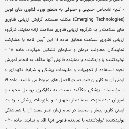
- کلیه اشخاص حقیقی و حقوقی به منظور ورود فناوری ھای نوین
(Emerging Technologies) مکلف ھستند گزارش ارزیابی فناوری
ھای سلامت را به کارگروه ارزیابی فناوری سلامت ارائه نمایند. کارگروه
ارزیابی فناوری سلامت مطابق ماده ۱۱ این آیین نامه با مشارکت
نمایندگان معاونت درمان و سازمان تشکیل میگردد. ماده ۱۸ -
تولیدکننده یا واردکننده یا نماینده قانونی آنھا مکلّف به انجام آموزش
نحوه استفاده از تجھیزات و ملزومات پزشکی و شرایط نگھداری و
ایمنی آن به کاربران طبق دستورالعمل ھای مربوط می باشند. ماده ۱۹
- مؤسسات پزشکی مکلّفند نسبت به بکارگیری پرسنل مجرب و
آموزش دیده جھت استفاده از تجھیزات و ملزومات پزشکی با رعایت
ایمنی کاربر، بیمار و محیط در تمام زمان عمر مفید آن با ھماھنگی
تولیدکننده /واردکننده یا نماینده قانونی آنھا اقدام نمایند. ماده ۲۰ -