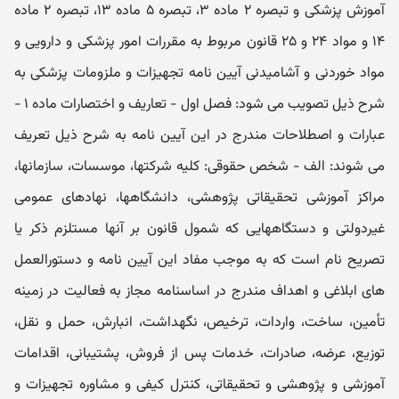
آموزش پزشکی و تبصره ۲ ماده ۳، تبصره ۵ ماده ۱۳، تبصره ۲ ماده
۱۴ و مواد ۲۴ و ۲۵ قانون مربوط به مقررات امور پزشکی و دارویی و
مواد خوردنی و آشامیدنی آیین نامه تجھیزات و ملزومات پزشکی به
شرح ذیل تصویب می شود: فصل اول - تعاریف و اختصارات ماده ۱ -
عبارات و اصطلاحات مندرج در این آیین نامه به شرح ذیل تعریف
می شوند: الف - شخص حقوقی: کلیه شرکتھا، موسسات، سازمانھا،
مراکز آموزشی تحقیقاتی پژوھشی، دانشگاھھا، نھادھای عمومی
غیردولتی و دستگاھھایی که شمول قانون بر آنھا مستلزم ذکر یا
تصریح نام است که به موجب مفاد این آیین نامه و دستورالعمل
ھای ابلاغی و اھداف مندرج در اساسنامه مجاز به فعالیت در زمینه
تأمین، ساخت، واردات، ترخیص، نگھداشت، انبارش، حمل و نقل،
توزیع، عرضه، صادرات، خدمات پس از فروش، پشتیبانی، اقدامات
آموزشی و پژوھشی و تحقیقاتی، کنترل کیفی و مشاوره تجھیزات و