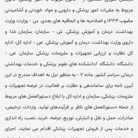
مربوط به مقررات امور پزشکی و دارویی و مواد خوردنی و آشامیدنی
مصّوب ۱۳۳۴ و اصلاحیه ھا و الحاقیه ھای بعدی. س - وزارت: وزارت
بھداشت، درمان و آموزش پزشکی. ش - سازمان: سازمان غذا و
داروی وزارت بھداشت، درمان و آموزش پزشکی. ص - اداره کل: اداره
کل نظارت و ارزیابی تجھیزات و ملزومات پزشکی سازمان. ض -
دانشگاه: دانشگاه /دانشکده ھای علوم پزشکی و خدمات بھداشتی
درمانی سراسر کشور. ماده ۲ - به منظور نیل به اھداف مندرج در این
آیین نامه برای ساماندھی و نظارت بر فعالیت در عرصه تجھیزات و
ملزومات پزشکی، سازمان و اداره کل با ابلاغ دستورالعمل ھای مربوط
از جمله دستورالعمل ھای ناظر بر فرآیندھای تولید، واردات، ترخیص،
صادرات، حمل و نقل و انبارش، توزیع، عرضه، خرید، نصب، راه اندازی
و خدمات پس از فروش تجھیزات پزشکی اقدام می نمایند. اجرای