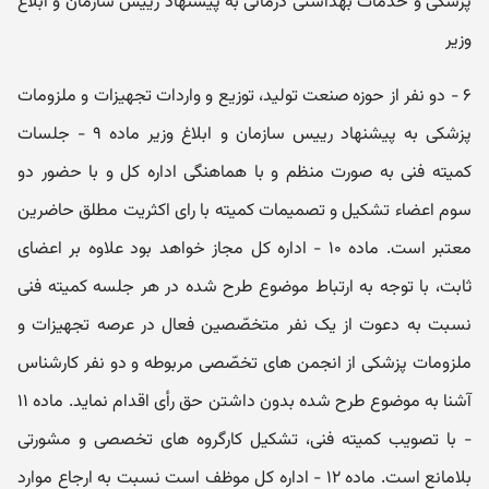
پزشکی و خدمات بھداشتی درمانی به پیشنھاد رییس سازمان و ابلاغ
وزیر
۶ - دو نفر از حوزه صنعت تولید، توزیع و واردات تجھیزات و ملزومات
پزشکی به پیشنھاد رییس سازمان و ابلاغ وزیر ماده ۹ - جلسات
کمیته فنی به صورت منظم و با ھماھنگی اداره کل و با حضور دو
سوم اعضاء تشکیل و تصمیمات کمیته با رای اکثریت مطلق حاضرین
معتبر است. ماده ۱۰ - اداره کل مجاز خواھد بود علاوه بر اعضای
ثابت، با توجه به ارتباط موضوع طرح شده در ھر جلسه کمیته فنی
نسبت به دعوت از یک نفر متخصّصین فعال در عرصه تجھیزات و
ملزومات پزشکی از انجمن ھای تخصّصی مربوطه و دو نفر کارشناس
آشنا به موضوع طرح شده بدون داشتن حق رأی اقدام نماید. ماده ۱۱
- با تصویب کمیته فنی، تشکیل کارگروه ھای تخصصی و مشورتی
بلامانع است. ماده ۱۲ - اداره کل موظف است نسبت به ارجاع موارد