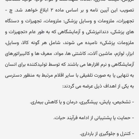
تصویب این آیین نامه و بر اساس ماده ۲ ابلاغ خواھد شد. چ -
تجھیزات، ملزومات و وسایل پزشکی: ملزومات، تجھیزات و دستگاه
ھای پزشکی، دندانپزشکی و آزمایشگاھی که به طور عام «تجھیزات و
ملزومات پزشکی» نامیده می شوند، شامل ھر گونه کالا، وسایل،
ابزار، لوازم، ماشین آلات، کاشتنی ھا، مواد، معرف ھا و کالیبراتورھای
آزمایشگاھی و نرم افزارھا می باشند که توسط تولیدکننده برای انسان
به تنھایی یا به صورت تلفیقی با سایر اقلام مرتبط به منظور دسترسی
به یکی از اھداف ذیل عرضه می گردند:
- تشخیص، پایش، پیشگیری، درمان و یا کاھش بیماری.
- حمایت یا پشتیبانی از ادامه فرآیند حیات.
- کنترل و جلوگیری از بارداری.