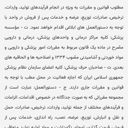
مطلوب قوانین و مقررات به ویژه در انجام فرآیندھای تولید، واردات،
ترخیص، صادرات، توزیع، عرضه و خدمات پس از فروش در واحد با
توجه به دستورالعمل ھای ابلاغی اقدام خواھد نمود. ت - مؤسسه
پزشکی: کلیه مراکز درمانی و واحدھای پزشکی، درمانی و دارویی
مصّرح در ماده یک قانون مربوط به مقررات امور پزشکی و دارویی و
مواد خوردنی و آشامیدنی مصّوب ۱۳۳۴ و اصلاحیه ھا و الحاقیه ھای
بعدی. ث - صاحبان حرف پزشکی: کلیه اعضای سازمان نظام پزشکی
جمھوری اسلامی ایران که اجازه فعالیت در محل مطب با توجه به
قوانین و مقررات جاری دارند. ج - دستورالعمل: عبارت است از
مجموعه مقرراتی که به صورت جداگانه در خصوص اقدامات، الزامات
و فرآیندھای مختلف از جمله تولید، واردات، ترخیص، صادرات، حمل
و نقل و انبارش، توزیع، عرضه، نصب، راه اندازی، خدمات پس از
فروش، قیمت گذاری، امحاء، نگھداشت و مواد اولیه تولید متعاقب