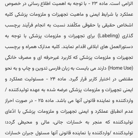
الزامی است. ماده ۲۳ - با توجه به اھمیت اطلاع رسانی در خصوص
عملکرد یا شرایط ایمنی و ماھیت تجھیزات و ملزومات پزشکی کلیه
اشخاص حقیقی یا حقوقی مکلّفند نسبت به انجام فرآیند برچسب
گذاری (Labeling) برای تجھیزات و ملزومات پزشکی با توجه به
دستورالعمل ھای ابلاغی اقدام نمایند. کلیه مدارک ھمراه و برچسب
تجھیزات و ملزومات پزشکی که کاربرد غیرحرفه ای و مصرف خانگی
(Home Use) دارند می بایست به زبان فارسی تدوین و چاپ و به نحو
مقتضی در اختیار کاربر قرار گیرد. ماده ۲۴ - مسئولیت عملکرد و
ایمنی تجھیزات و ملزومات پزشکی عرضه شده به عھده تولیدکننده /
واردکننده و نماینده قانونی آنھا می باشد. ماده ۲۵ - در صورت احراز
عدم انطباق عملکرد و ایمنی تجھیزات و ملزومات پزشکی با ادّعای
تولیدکننده که منجر به خسارات جانی، مالی و محیطی گردد؛
تولیدکننده /واردکننده یا نماینده قانونی آنھا مسئول جبران خسارات